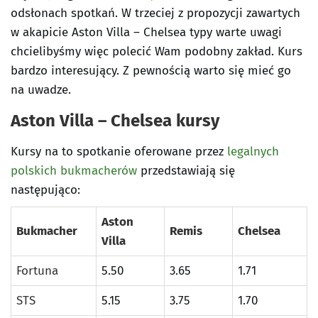
odsłonach spotkań. W trzeciej z propozycji zawartych
w akapicie Aston Villa – Chelsea typy warte uwagi
chcielibyśmy więc polecić Wam podobny zakład. Kurs
bardzo interesujący. Z pewnością warto się mieć go
na uwadze.
Aston Villa – Chelsea kursy
Kursy na to spotkanie oferowane przez
legalnych
polskich bukmacherów
przedstawiają się
następująco:
Aston
Bukmacher
Remis
Chelsea
Villa
Fortuna
5.50
3.65
1.71
STS
5.15
3.75
1.70