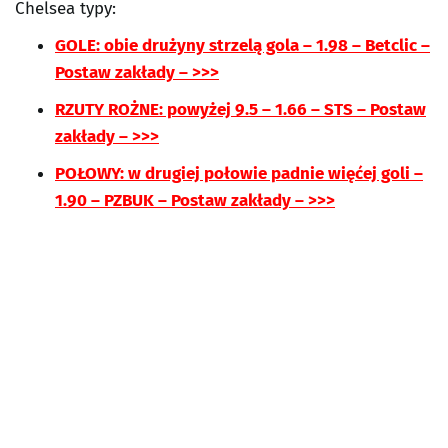
Chelsea typy:
GOLE: obie drużyny strzelą gola – 1.98 – Betclic –
Postaw zakłady – >>>
RZUTY ROŻNE: powyżej 9.5 – 1.66 – STS – Postaw
zakłady – >>>
POŁOWY: w drugiej połowie padnie więćej goli –
1.90 – PZBUK – Postaw zakłady – >>>