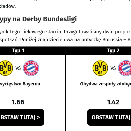
kładów.
ypy na Derby Bundesligi
nik tego ciekawego starcia. Przygotowaliśmy dwie propoz
spotkań. Poniżej znajdziecie dwa na potyczkę Borussia – 
Typ 1
Typ 2
VS
VS
wycięstwo Bayernu
Obydwa zespoły zdobę
1.66
1.42
BSTAW TUTAJ >
OBSTAW TUTAJ