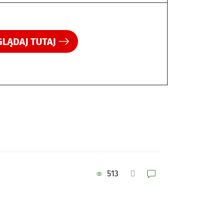
LĄDAJ TUTAJ
513