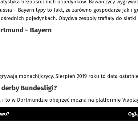
statystyka bezpośrednich pojedynków. Bawarczycy wygrywal
ussia – Bayern typy to fakt, że zarówno gospodarze jak i 
ośrednich pojedynkach. Obydwa zespoły trafiały do siatki 
ortmund – Bayern
grywają monachijczycy. Sierpień 2019 roku to data ostatni
 derby Bundesligi?
ak i to w Dortmundzie obejrzeć można na platformie Viaplay
ywo?
Oglą