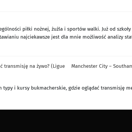
ególności piłki nożnej, żużla i sportów walki. Już od szko
tawianiu najciekawsze jest dla mnie możliwość analizy sta
ać transmisję na żywo? (Ligue
Manchester City – Southamp
n typy i kursy bukmacherskie, gdzie oglądać transmisję me