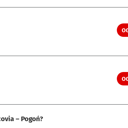
OG
OG
covia – Pogoń?