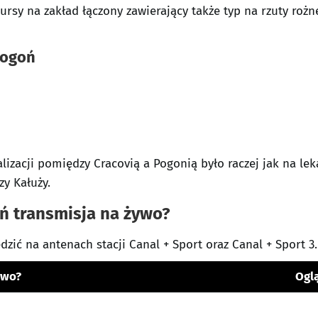
ursy na zakład łączony zawierający także typ na rzuty ro
Pogoń
alizacji pomiędzy Cracovią a Pogonią było raczej jak na le
y Kałuży.
oń transmisja na żywo?
edzić na antenach stacji Canal + Sport oraz Canal + Sport 3.
ywo?
Oglą