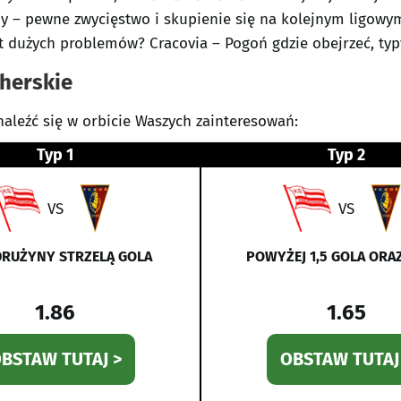
ny – pewne zwycięstwo i skupienie się na kolejnym ligowym
 dużych problemów? Cracovia – Pogoń gdzie obejrzeć, typy,
herskie
naleźć się w orbicie Waszych zainteresowań:
Typ 1
Typ 2
VS
VS
DRUŻYNY STRZELĄ GOLA
POWYŻEJ 1,5 GOLA ORAZ
1.86
1.65
BSTAW TUTAJ >
OBSTAW TUTAJ