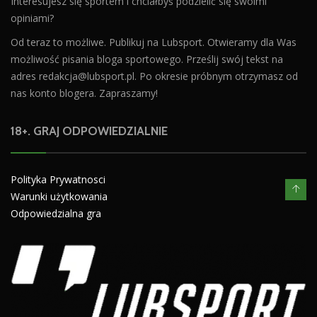
Interesujesz się sportem i chciałbyś podzielić się swoimi
opiniami?
Od teraz to możliwe. Publikuj na Lubsport. Otwieramy dla Was
możliwość pisania bloga sportowego. Prześlij swój tekst na
adres
redakcja@lubsport.pl
. Po okresie próbnym otrzymasz od
nas konto blogera. Zapraszamy!
18+. GRAJ ODPOWIEDZIALNIE
Polityka Prywatnosci
Warunki użytkowania
Odpowiedzialna gra