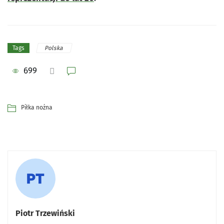
Polska
Tags
699
Piłka nożna
Piotr Trzewiński