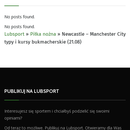
No posts found.
No posts found.
Lubsport
»
Piłka nożna
»
Newcastle – Manchester City
typy i kursy bukmacherskie (21.08)
PUBLIKUJ NA LUBSPORT
Interesujesz się sportem i chciałbyś podzielić się swoimi
opiniami?
Od teraz to możliwe. Publikuj na Lubsport. Otwieramy dla Was