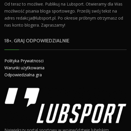
Od teraz to możliwe. Publikuj na Lubsport. Otwieramy dla Was
możliwość pisania bloga sportowego. Prześlij swój tekst na
adres
redakcja@lubsport.pl
. Po okresie próbnym otrzymasz od
nas konto blogera. Zapraszamy!
18+. GRAJ ODPOWIEDZIALNIE
Polityka Prywatnosci
Warunki użytkowania
Odpowiedzialna gra
Największy portal sportowy w województwie lubelskim.