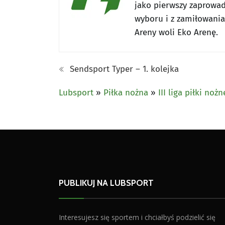
jako pierwszy zaprowadz
wyboru i z zamiłowania
Areny woli Eko Arenę.
Sendsport Typer – 1. kolejka
Lubsport
»
Piłka nożna
»
III liga piłki nożn
PUBLIKUJ NA LUBSPORT
Interesujesz się sportem i chciałbyś podzielić się