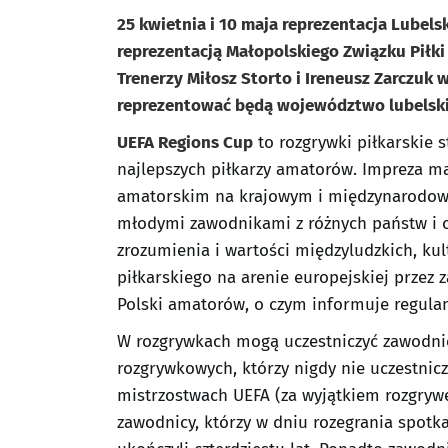
25 kwietnia i 10 maja reprezentacja Lubel
reprezentacją Małopolskiego Związku Piłki
Trenerzy Miłosz Storto i Ireneusz Zarczuk
reprezentować będą województwo lubelskie
UEFA Regions Cup
to rozgrywki piłkarskie
najlepszych piłkarzy amatorów. Impreza ma
amatorskim na krajowym i międzynarodow
młodymi zawodnikami z różnych państw i
zrozumienia i wartości międzyludzkich, ku
piłkarskiego na arenie europejskiej przez
Polski amatorów, o czym informuje regulam
W rozgrywkach mogą uczestniczyć zawodnicy 
rozgrywkowych, którzy nigdy nie uczestniczyli
mistrzostwach UEFA (za wyjątkiem rozgry
zawodnicy, którzy w dniu rozegrania spotk