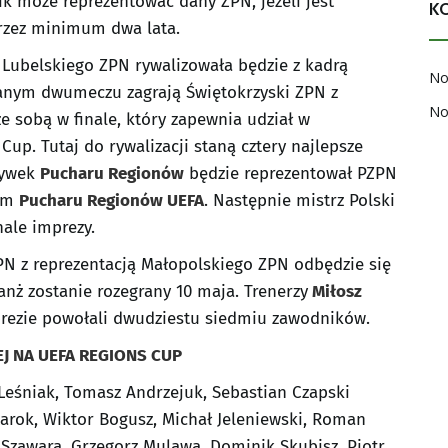
ik może reprezentować dany ZPN, jeżeli jest
K
rzez minimum dwa lata.
 Lubelskiego ZPN rywalizowała będzie z kadrą
No
anym dwumeczu zagrają Świętokrzyski ZPN z
No
e sobą w finale, który zapewnia udział w
up. Tutaj do rywalizacji staną cztery najlepsze
rywek
Pucharu Regionów
będzie reprezentował PZPN
nym
Pucharu Regionów UEFA
. Następnie mistrz Polski
ale imprezy.
PN z reprezentacją Małopolskiego ZPN odbędzie się
anż zostanie rozegrany 10 maja. Trenerzy
Miłosz
rezie powołali dwudziestu siedmiu zawodników.
J NA UEFA REGIONS CUP
Leśniak, Tomasz Andrzejuk, Sebastian Czapski
tarok, Wiktor Bogusz, Michał Jeleniewski, Roman
 Szawara, Grzegorz Mulawa, Dominik Skubisz, Piotr