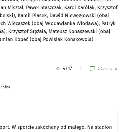
n Misztal, Paweł Staszczak, Karol Karólak, Krzysztof
elski), Kamil Piasek, Dawid Niewęgłowski (obaj
iech Więcaszek (obaj Włodawianka Włodawa), Patryk
na), Krzysztof Stężała, Mateusz Konaszewski (obaj
Damian Kopeć (obaj Powiślak Końskowola).
4717
2 Comments
a nożna
sport. W sporcie zakochany od małego. Na stadion