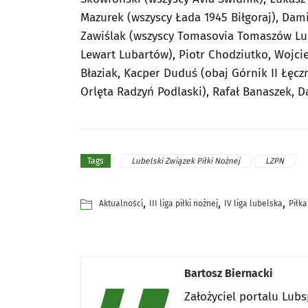
Mazurek (wszyscy Łada 1945 Biłgoraj), Damia
Zawiślak (wszyscy Tomasovia Tomaszów Lub
Lewart Lubartów), Piotr Chodziutko, Wojc
Błaziak, Kacper Duduś (obaj Górnik II Łęcz
Orlęta Radzyń Podlaski), Rafał Banaszek, 
Lubelski Związek Piłki Nożnej
LZPN
Tags
,
,
,
Aktualności
III liga piłki nożnej
IV liga lubelska
Piłk
Bartosz Biernacki
Założyciel portalu Lub