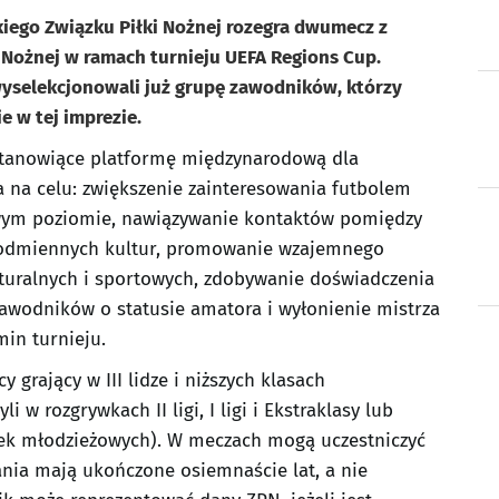
skiego Związku Piłki Nożnej rozegra dwumecz z
 Nożnej w ramach turnieju UEFA Regions Cup.
 wyselekcjonowali już grupę zawodników, którzy
 w tej imprezie.
 stanowiące platformę międzynarodową dla
 na celu: zwiększenie zainteresowania futbolem
ym poziomie, nawiązywanie kontaktów pomiędzy
 odmiennych kultur, promowanie wzajemnego
lturalnych i sportowych, zdobywanie doświadczenia
 zawodników o statusie amatora i wyłonienie mistrza
in turnieju.
grający w III lidze i niższych klasach
 w rozgrywkach II ligi, I ligi i Ekstraklasy lub
wek młodzieżowych). W meczach mogą uczestniczyć
ania mają ukończone osiemnaście lat, a nie