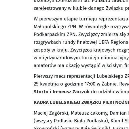
ukończyli czterdziestu lat. Ponadto zawodn
zarejestrowany w klubie danego Związku p
W pierwszym etapie turnieju reprezentacja
Małopolskiego ZPN. W równolegle rozgryw
Podkarpackim ZPN. Zwycięzcy zmierzą się z
rozgrywkach rundy finałowej UEFA Regions C
zespoły w kraju. Zwycięzca krajowych rozg
w międzynarodowym turnieju eliminacyj
amatorów ma okazję wystąpić w ścisłym fin
Pierwszy mecz reprezentacji Lubelskiego Z
25 kwietnia o godzinie 17:00 w Żabnie. Rew
Storto
i
Ireneusz Zarczuk
do udziału w imp
KADRA LUBELSKIEGO ZWIĄZKU PIŁKI NOŻNE
Maciej Zagórski, Mateusz Łakomy, Damian 
(wszyscy Podlasie Biała Podlaska), Kamil S
Skowroński (wszyscy Avia Świdnik), Łukasz