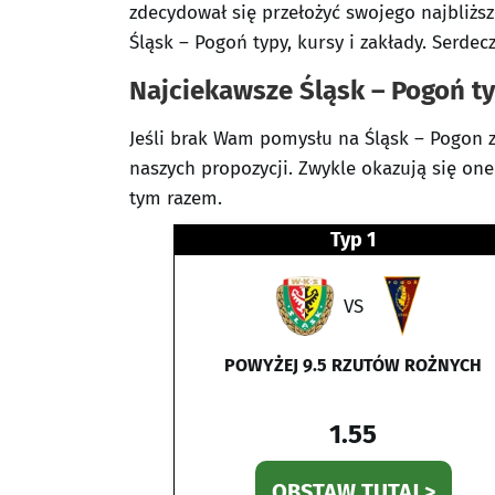
zdecydował się przełożyć swojego najbliższ
Śląsk – Pogoń typy, kursy i zakłady. Serdec
Najciekawsze Śląsk – Pogoń t
Jeśli brak Wam pomysłu na Śląsk – Pogon z
naszych propozycji. Zwykle okazują się on
tym razem.
Typ 1
VS
POWYŻEJ 9.5 RZUTÓW ROŻNYCH
1.55
OBSTAW TUTAJ >