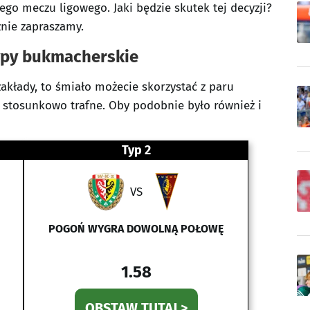
ego meczu ligowego. Jaki będzie skutek tej decyzji?
znie zapraszamy.
ypy bukmacherskie
akłady, to śmiało możecie skorzystać z paru
e stosunkowo trafne. Oby podobnie było również i
Typ 2
VS
POGOŃ WYGRA DOWOLNĄ POŁOWĘ
1.58
OBSTAW TUTAJ >