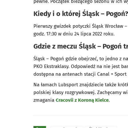
pewne. Początek bieżącego sezonu w ich w
Kiedy i o której Śląsk – Pogoń
Pierwszy gwizdek potyczki Śląsk Wrocław 
godz. 17:30 w dniu 24 lipca 2022 roku.
Gdzie z meczu
Śląsk – Pogoń
t
Śląsk – Pogoń gdzie obejrzeć, to jedno z n
PKO Ekstraklasy. Odpowiedź na nie jest ban
dostępna na antenach stacji Canal + Sport 
Na łamach Lubsport znajdziecie także krótki
polskiej klasy rozgrywkowej. Zachęcamy wi
zmagania
Cracovii z Koroną Kielce
.