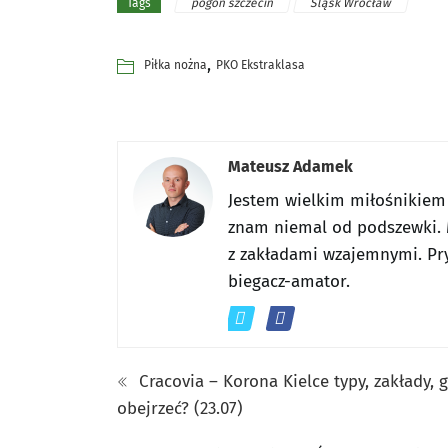
pogoń szczecin
Śląsk Wrocław
Tags
,
Piłka nożna
PKO Ekstraklasa
Mateusz Adamek
Jestem wielkim miłośnikiem
znam niemal od podszewki. 
z zakładami wzajemnymi. Pr
biegacz-amator.
Cracovia – Korona Kielce typy, zakłady, 
obejrzeć? (23.07)