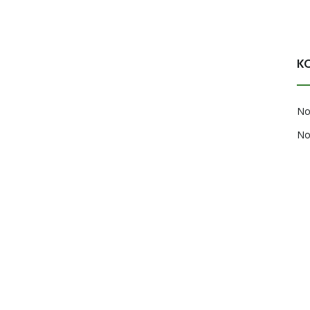
K
No
No