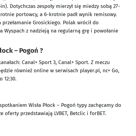
bin). Dotychczas zespoły mierzył się miedzy sobą 27-
-krotnie portowcy, a 6-krotnie padł wynik remisowy.
a przełamanie Grosickiego. Polak wrócił do
na Wyspach z nadzieją na regularną grę i powołanie
łock – Pogoń ?
anałach: Canal+ Sport 3, Canal+ Sport. Z meczu
dzie również online w serwisach player.pl, nc+ Go,
o 12:30.
d spotkaniem Wisła Płock – Pogoń typy zachęcamy do
e oferty przedstawiają LVBET, Betclic i forBET.