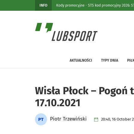
INFO
Kody promocyjne
-
Superbet kod bonusowy LUBSU
GKS-u
Aktualności
-
Wisła Kraków podejmie decyzję.
Aktualności
-
“Głupie pytanie”. Trener Lecha Po
Lidze Mistrzów
Aktualności
-
Lech Poznań rozbity w Lidze Mistr
AKTUALNOŚCI
TYPY DNIA
PIŁ
Aktualności
-
Wieczysta Kraków szykuje hit. Je
Aktualności
-
Legia Warszawa blisko kolejnego 
Wisła Płock – Pogoń 
Aktualności
-
Wisła Kraków rezygnuje z transfe
17.10.2021
Piotr Trzewiński
20:40, 16 October 20