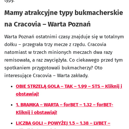
typy.
Mamy atrakcyjne typy bukmacherskie
na Cracovia – Warta Poznań
Warta Poznań ostatnimi czasy znajduje się w totalnym
dołku – przegrała trzy mecze z rzędu. Cracovia
natomiast w trzech minionych meczach dwa razy
remisowała, a raz zwyciężyła. Co ciekawego przed tym
spotkaniem przygotowali bukmacherzy? Oto
interesujące Cracovia – Warta zakłady.
OBIE STRZELĄ GOLA – TAK – 1.99 – STS – Kliknij i
obstawiaj!
1. BRAMKA – WARTA – forBET – 1.32 – forBET-
Kliknij i obstawiaj!
LICZBA GOLI – POWYŻEJ 1.5 – 1.38 – LVBET –