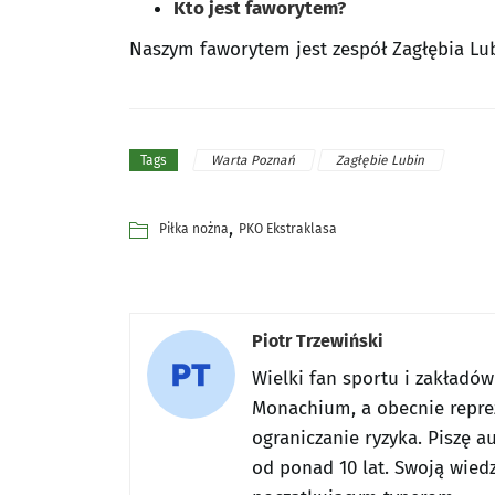
Kto jest faworytem?
Naszym faworytem jest zespół Zagłębia Lub
Warta Poznań
Zagłębie Lubin
Tags
,
Piłka nożna
PKO Ekstraklasa
Piotr Trzewiński
Wielki fan sportu i zakładó
Monachium, a obecnie reprez
ograniczanie ryzyka. Piszę a
od ponad 10 lat. Swoją wiedz