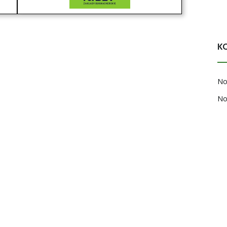
K
No
No