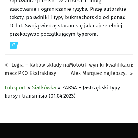
reprezentacji Polski. W zakładach lubię
szacowanie i ograniczanie ryzyka. Piszę autorskie
teksty, poradniki i typy bukmacherskie od ponad
10 lat. Swoją wiedzę staram się jak najrzetelniej
przekazywać początkującym typerom.
Legia – Raków składy na
MotoGP wyniki kwalifikacji:
mecz PKO Ekstraklasy
Alex Marquez najlepszy!
Lubsport
»
Siatkówka
»
ZAKSA – Jastrzębski typy,
kursy i transmisja (01.04.2023)