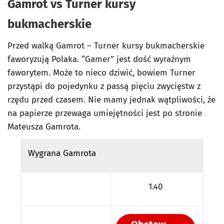
Gamrot vs Turner kursy
bukmacherskie
Przed walką Gamrot – Turner kursy bukmacherskie
faworyzują Polaka. “Gamer” jest dość wyraźnym
faworytem. Może to nieco dziwić, bowiem Turner
przystąpi do pojedynku z passą pięciu zwycięstw z
rzędu przed czasem. Nie mamy jednak wątpliwości, że
na papierze przewaga umiejętności jest po stronie
Mateusza Gamrota.
Wygrana Gamrota
1.40