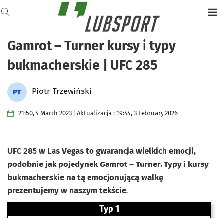
Gamrot – Turner kursy i typy
bukmacherskie | UFC 285
Piotr Trzewiński
21:50, 4 March 2023 | Aktualizacja : 19:44, 3 February 2026
UFC 285 w Las Vegas to gwarancja wielkich emocji,
podobnie jak pojedynek Gamrot – Turner. Typy i kursy
bukmacherskie na tą emocjonującą walkę
prezentujemy w naszym tekście.
Typ 1