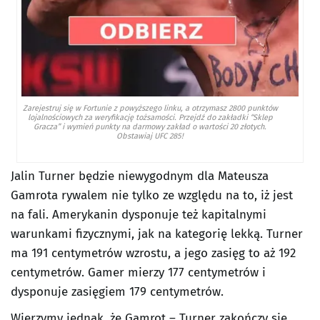
Zarejestruj się w Fortunie z powyższego linku, a otrzymasz 2800 punktów
lojalnościowych za weryfikację tożsamości. Przejdź do zakładki “Sklep
Gracza” i wymień punkty na darmowy zakład o wartości 20 złotych.
Obstawiaj UFC 285!
Jalin Turner będzie niewygodnym dla Mateusza
Gamrota rywalem nie tylko ze względu na to, iż jest
na fali. Amerykanin dysponuje też kapitalnymi
warunkami fizycznymi, jak na kategorię lekką. Turner
ma 191 centymetrów wzrostu, a jego zasięg to aż 192
centymetrów. Gamer mierzy 177 centymetrów i
dysponuje zasięgiem 179 centymetrów.
Wierzymy jednak, że Gamrot – Turner zakończy się