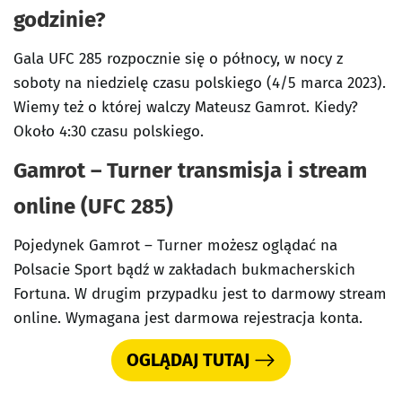
godzinie?
Gala UFC 285 rozpocznie się o północy, w nocy z
soboty na niedzielę czasu polskiego (4/5 marca 2023).
Wiemy też o której walczy Mateusz Gamrot. Kiedy?
Około 4:30 czasu polskiego.
Gamrot – Turner transmisja i stream
online (UFC 285)
Pojedynek Gamrot – Turner możesz oglądać na
Polsacie Sport bądź w zakładach bukmacherskich
Fortuna. W drugim przypadku jest to darmowy stream
online. Wymagana jest darmowa rejestracja konta.
OGLĄDAJ TUTAJ