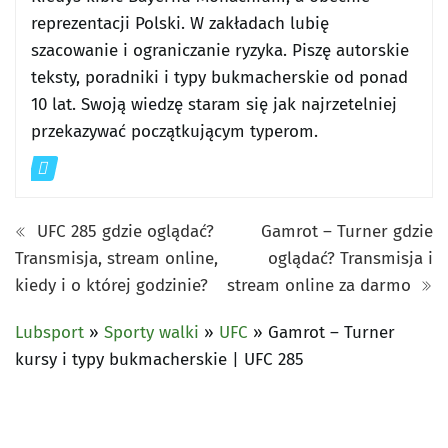
reprezentacji Polski. W zakładach lubię
szacowanie i ograniczanie ryzyka. Piszę autorskie
teksty, poradniki i typy bukmacherskie od ponad
10 lat. Swoją wiedzę staram się jak najrzetelniej
przekazywać początkującym typerom.
UFC 285 gdzie oglądać?
Gamrot – Turner gdzie
Transmisja, stream online,
oglądać? Transmisja i
kiedy i o której godzinie?
stream online za darmo
Lubsport
»
Sporty walki
»
UFC
»
Gamrot – Turner
kursy i typy bukmacherskie | UFC 285