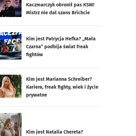
Kaczmarczyk obronił pas KSW!
Mistrz nie dał szans Brichcie
Kim jest Patrycja Hefka? „Mała
Czarna” podbija świat freak
fightów
Kim jest Marianna Schreiber?
Kariera, freak fighty, wiek i życie
prywatne
Kim jest Natalia Chereta?