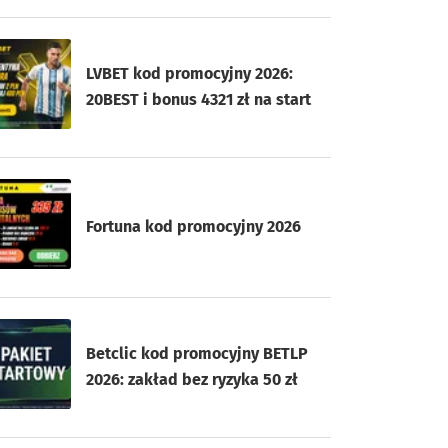
LVBET kod promocyjny 2026:
20BEST i bonus 4321 zł na start
Fortuna kod promocyjny 2026
Betclic kod promocyjny BETLP
2026: zakład bez ryzyka 50 zł