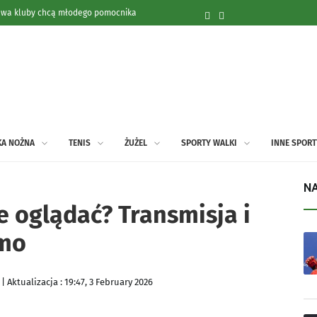
 Dwa kluby chcą młodego pomocnika
znań ostro do dziennikarza po katastrofie w
zów! Z kim zagra w Lidze Europy?
st jednak jeden poważny problem
odejścia. Warunki transferu uzgodnione
KA NOŻNA
TENIS
ŻUŻEL
SPORTY WALKI
INNE SPORT
ru? Zapadła ważna decyzja
NA
e oglądać? Transmisja i
rmo
 | Aktualizacja : 19:47, 3 February 2026