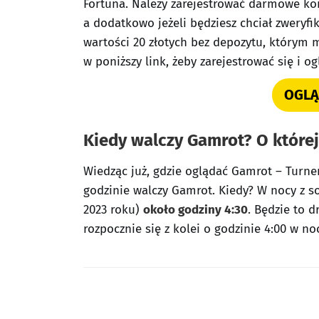
Fortuna. Należy zarejestrować darmowe kon
a dodatkowo jeżeli będziesz chciał zwery
wartości 20 złotych bez depozytu, którym 
w poniższy link, żeby zarejestrować się i o
OGLĄ
Kiedy walczy Gamrot? O której
Wiedząc już, gdzie oglądać Gamrot – Turner
godzinie walczy Gamrot. Kiedy? W nocy z so
2023 roku)
około godziny 4:30
. Będzie to 
rozpocznie się z kolei o godzinie 4:00 w no