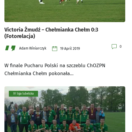
Victoria Żmudź − Chełmianka Chełm 0:3
(Fotorelacja)
0
Adam Winiarczyk
19 April 2019
W finale Pucharu Polski na szczeblu ChOZPN
Chełmianka Chełm pokonała…
IV liga lubelska