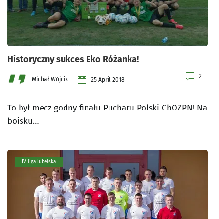
Historyczny sukces Eko Różanka!
2
Michał Wójcik
25 April 2018
To był mecz godny finału Pucharu Polski ChOZPN! Na
boisku…
IV liga lubelska