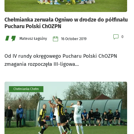
Chełmianka zerwała Ogniwo w drodze do półfinału
Pucharu Polski ChOZPN
0
Mateusz Łagożny
16 October 2019
Od IV rundy okręgowego Pucharu Polski ChOZPN
zmagania rozpoczęła III-ligowa…
Chełmianka Chełm