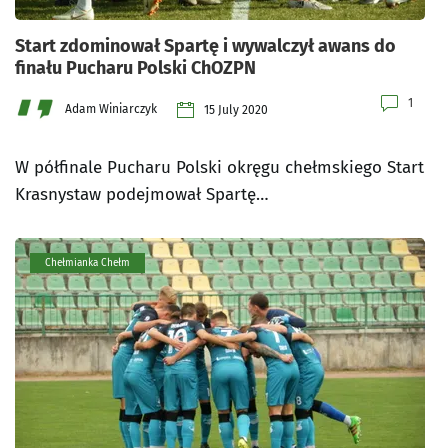
Start zdominował Spartę i wywalczył awans do
finału Pucharu Polski ChOZPN
1
Adam Winiarczyk
15 July 2020
W półfinale Pucharu Polski okręgu chełmskiego Start
Krasnystaw podejmował Spartę…
Chełmianka Chełm