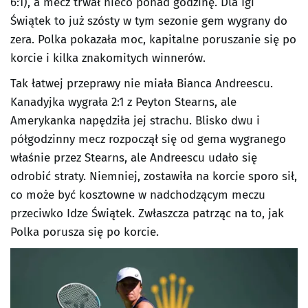
6:1), a mecz trwał nieco ponad godzinę. Dla Igi
Świątek to już szósty w tym sezonie gem wygrany do
zera. Polka pokazała moc, kapitalne poruszanie się po
korcie i kilka znakomitych winnerów.
Tak łatwej przeprawy nie miała Bianca Andreescu.
Kanadyjka wygrała 2:1 z Peyton Stearns, ale
Amerykanka napędziła jej strachu. Blisko dwu i
półgodzinny mecz rozpoczął się od gema wygranego
właśnie przez Stearns, ale Andreescu udało się
odrobić straty. Niemniej, zostawiła na korcie sporo sił,
co może być kosztowne w nadchodzącym meczu
przeciwko Idze Świątek. Zwłaszcza patrząc na to, jak
Polka porusza się po korcie.