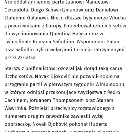
Nie oddał ani jednej partii Juanowi Manuelowi
Cerundolo, Diego Schwartzmanowi oraz Danielowi
Elahiemu Galanowi. Nieco dłuższe były mecze Włocha
z przeciwnikami z Europy. Potrzebował czterech setów
do wyeliminowania Quentina Halysa oraz w
ćwierćfinale Romana Safiullina. Wspomniani Galan
oraz Safiullin byli rewelacjami turnieju zatrzymanymi
przez 22-latka.
Starszy z półfinalistów rozegrał jak dotąd taką samą
liczbę setów. Novak Djoković nie pozwolił sobie na
przegranie partii w pierwszym tygodniu Wimbledonu,
w którym odniósł przekonujące zwycięstwa z Pedro
Cachinem, Jordanem Thompsonem oraz Stanem
Wawrinką. Późniejsi przeciwnicy rozstawionego z
numerem drugim zawodnika zawiesili wyżej
poprzeczkę. Novak Djoković pokonał Huberta