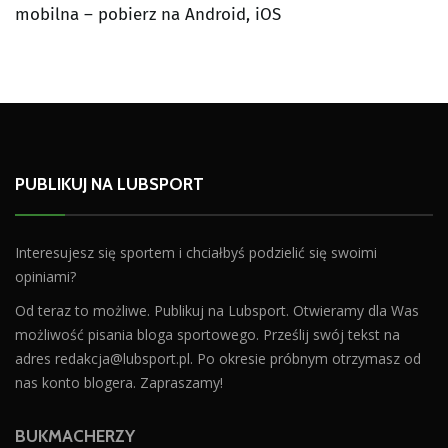
mobilna – pobierz na Android, iOS
PUBLIKUJ NA LUBSPORT
Interesujesz się sportem i chciałbyś podzielić się swoimi
opiniami?
Od teraz to możliwe. Publikuj na Lubsport. Otwieramy dla Was
możliwość pisania bloga sportowego. Prześlij swój tekst na
adres
redakcja@lubsport.pl
. Po okresie próbnym otrzymasz od
nas konto blogera. Zapraszamy!
BUKMACHERZY