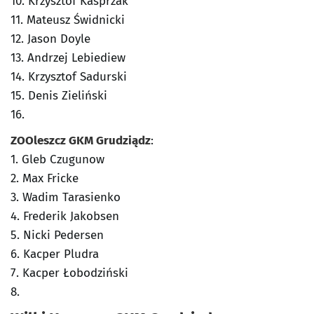
10. Krzysztof Kasprzak
11. Mateusz Świdnicki
12. Jason Doyle
13. Andrzej Lebiediew
14. Krzysztof Sadurski
15. Denis Zieliński
16.
ZOOleszcz GKM Grudziądz
:
1. Gleb Czugunow
2. Max Fricke
3. Wadim Tarasienko
4. Frederik Jakobsen
5. Nicki Pedersen
6. Kacper Pludra
7. Kacper Łobodziński
8.