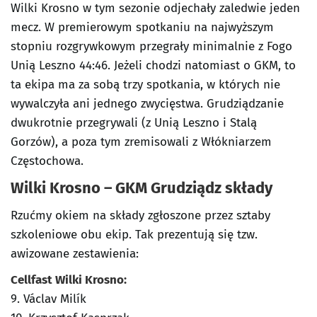
Wilki Krosno w tym sezonie odjechały zaledwie jeden
mecz. W premierowym spotkaniu na najwyższym
stopniu rozgrywkowym przegrały minimalnie z Fogo
Unią Leszno 44:46. Jeżeli chodzi natomiast o GKM, to
ta ekipa ma za sobą trzy spotkania, w których nie
wywalczyła ani jednego zwycięstwa. Grudziądzanie
dwukrotnie przegrywali (z Unią Leszno i Stalą
Gorzów), a poza tym zremisowali z Włókniarzem
Częstochowa.
Wilki Krosno – GKM Grudziądz
składy
Rzućmy okiem na składy zgłoszone przez sztaby
szkoleniowe obu ekip. Tak prezentują się tzw.
awizowane zestawienia:
Cellfast Wilki Krosno:
9. Václav Milík