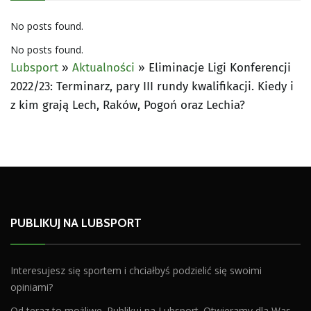
No posts found.
No posts found.
Lubsport
»
Aktualności
»
Eliminacje Ligi Konferencji
2022/23: Terminarz, pary III rundy kwalifikacji. Kiedy i
z kim grają Lech, Raków, Pogoń oraz Lechia?
PUBLIKUJ NA LUBSPORT
Interesujesz się sportem i chciałbyś podzielić się swoimi
opiniami?
Od teraz to możliwe. Publikuj na Lubsport. Otwieramy dla Was