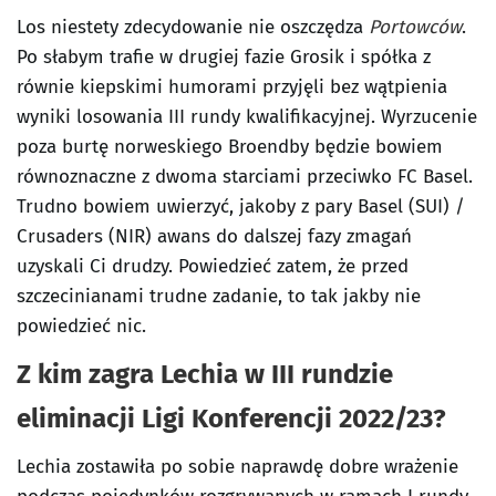
Los niestety zdecydowanie nie oszczędza
Portowców
.
Po słabym trafie w drugiej fazie Grosik i spółka z
równie kiepskimi humorami przyjęli bez wątpienia
wyniki losowania III rundy kwalifikacyjnej. Wyrzucenie
poza burtę norweskiego Broendby będzie bowiem
równoznaczne z dwoma starciami przeciwko FC Basel.
Trudno bowiem uwierzyć, jakoby z pary Basel (SUI) /
Crusaders (NIR) awans do dalszej fazy zmagań
uzyskali Ci drudzy. Powiedzieć zatem, że przed
szczecinianami trudne zadanie, to tak jakby nie
powiedzieć nic.
Z kim zagra Lechia w III rundzie
eliminacji Ligi Konferencji 2022/23?
Lechia zostawiła po sobie naprawdę dobre wrażenie