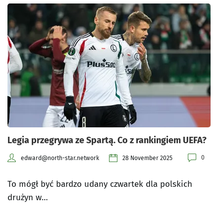
Legia przegrywa ze Spartą. Co z rankingiem UEFA?
0
edward@north-star.network
28 November 2025
To mógł być bardzo udany czwartek dla polskich
drużyn w…