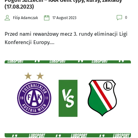
Pogoń Szczecin – KAA Gent typy, kursy, zakłady
(17.08.2023)
0
Filip Adamczak
17 August 2023
Przed nami rewanżowy mecz 3. rundy eliminacji Ligi
Konferencji Europy.…