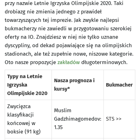
przy nazwie Letnie Igrzyska Olimpijskie 2020. Taki
drobiazg nie zmienia jednego z prawideł
towarzyszących tej imprezie. Jak zwykle najlepsi
bukmacherzy nie zawiedli w przygotowaniu szerokiej
oferty na IO. Znajdziesz w niej nie tylko uznane
dyscypliny, od dekad pojawiające się na olimpijskich
stadionach, ale też zupełnie nowe, niszowe kategorie.
Oto nasze propozycje
zakładów
długoterminowych.
Typy na Letnie
Nasza prognoza i
Igrzyska
Bukmacher
kursy*
Olimpijskie 2020
Zwycięzca
Muslim
klasyfikacji
Gadzhimagomedov:
STS >>
końcowej w
1.35
boksie (91 kg)