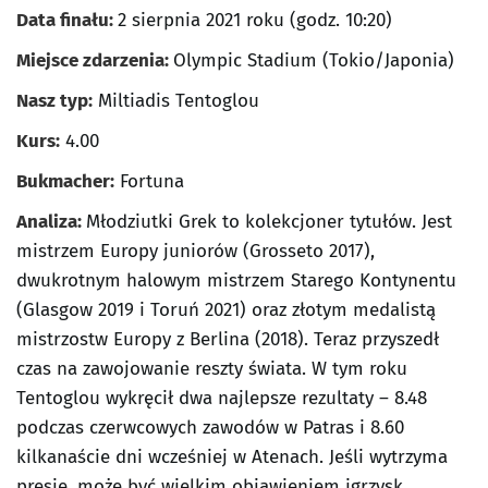
Data finału:
2 sierpnia 2021 roku (godz. 10:20)
Miejsce zdarzenia:
Olympic Stadium (Tokio/Japonia)
Nasz typ:
Miltiadis Tentoglou
Kurs:
4.00
Bukmacher:
Fortuna
Analiza:
Młodziutki Grek to kolekcjoner tytułów. Jest
mistrzem Europy juniorów (Grosseto 2017),
dwukrotnym halowym mistrzem Starego Kontynentu
(Glasgow 2019 i Toruń 2021) oraz złotym medalistą
mistrzostw Europy z Berlina (2018). Teraz przyszedł
czas na zawojowanie reszty świata. W tym roku
Tentoglou wykręcił dwa najlepsze rezultaty – 8.48
podczas czerwcowych zawodów w Patras i 8.60
kilkanaście dni wcześniej w Atenach. Jeśli wytrzyma
presję, może być wielkim objawieniem igrzysk.