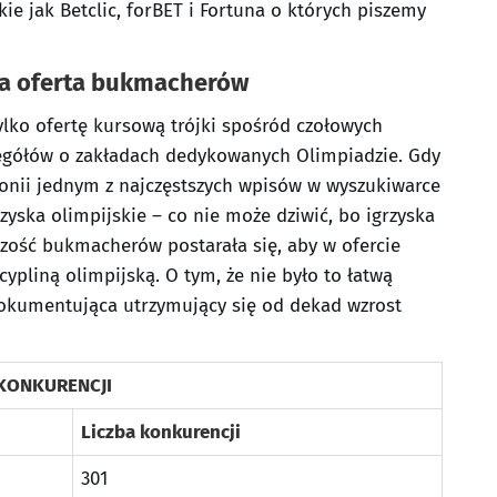
e jak Betclic, forBET i Fortuna o których piszemy
za oferta bukmacherów
ylko ofertę kursową trójki spośród czołowych
zegółów o zakładach dedykowanych Olimpiadzie. Gdy
ponii jednym z najczęstszych wpisów w wyszukiwarce
zyska olimpijskie – co nie może dziwić, bo igrzyska
zość bukmacherów postarała się, aby w ofercie
cypliną olimpijską. O tym, że nie było to łatwą
dokumentująca utrzymujący się od dekad wzrost
 KONKURENCJI
Liczba konkurencji
301