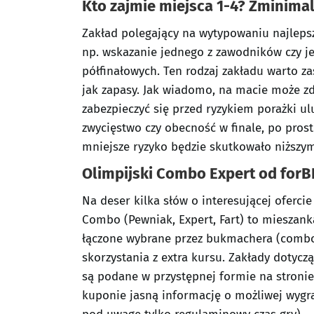
Kto zajmie miejsca 1-4? Zminimal
Zakład polegający na wytypowaniu najleps
np. wskazanie jednego z zawodników czy je
półfinałowych. Ten rodzaj zakładu warto z
jak zapasy. Jak wiadomo, na macie może zd
zabezpieczyć się przed ryzykiem porażki u
zwycięstwo czy obecność w finale, po pros
mniejsze ryzyko będzie skutkowało niższy
Olimpijski Combo Expert od forB
Na deser kilka słów o interesującej oferc
Combo (Pewniak, Expert, Fart) to mieszank
łączone wybrane przez bukmachera (combo)
skorzystania z extra kursu. Zakłady dotyc
są podane w przystępnej formie na stroni
kuponie jasną informację o możliwej wygran