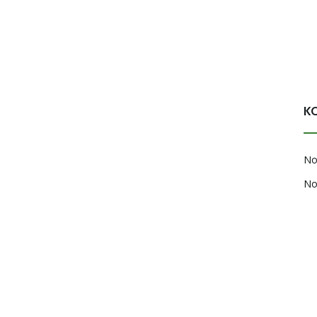
K
No
No