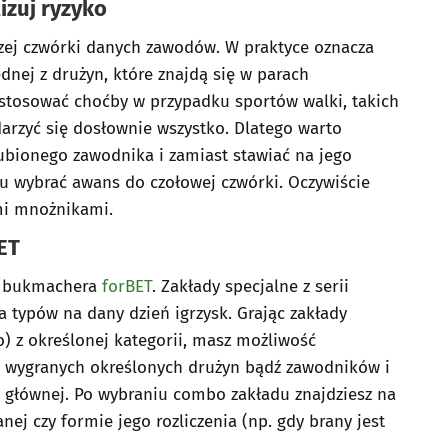
izuj ryzyko
zej czwórki danych zawodów. W praktyce oznacza
dnej z drużyn, które znajdą się w parach
astosować choćby w przypadku sportów walki, takich
arzyć się dosłownie wszystko. Dlatego warto
lubionego zawodnika i zamiast stawiać na jego
tu wybrać awans do czołowej czwórki. Oczywiście
mi mnożnikami.
ET
ie bukmachera
forBET
. Zakłady specjalne z serii
a typów na dany dzień igrzysk. Grając zakłady
 z określonej kategorii, masz możliwość
zą wygranych określonych drużyn bądź zawodników i
e głównej. Po wybraniu combo zakładu znajdziesz na
ej czy formie jego rozliczenia (np. gdy brany jest