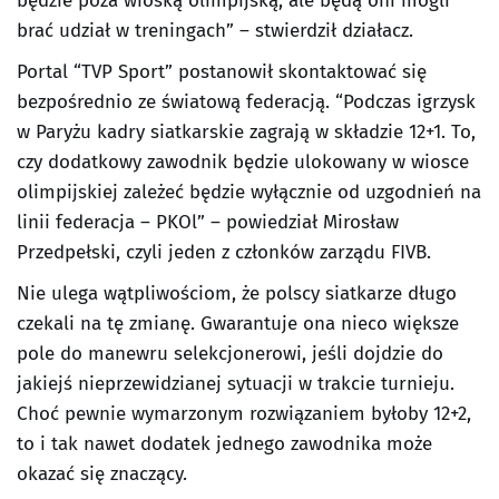
będzie poza wioską olimpijską, ale będą oni mogli
brać udział w treningach” – stwierdził działacz.
Portal “TVP Sport” postanowił skontaktować się
bezpośrednio ze światową federacją. “Podczas igrzysk
w Paryżu kadry siatkarskie zagrają w składzie 12+1. To,
czy dodatkowy zawodnik będzie ulokowany w wiosce
olimpijskiej zależeć będzie wyłącznie od uzgodnień na
linii federacja – PKOl” – powiedział Mirosław
Przedpełski, czyli jeden z członków zarządu FIVB.
Nie ulega wątpliwościom, że polscy siatkarze długo
czekali na tę zmianę. Gwarantuje ona nieco większe
pole do manewru selekcjonerowi, jeśli dojdzie do
jakiejś nieprzewidzianej sytuacji w trakcie turnieju.
Choć pewnie wymarzonym rozwiązaniem byłoby 12+2,
to i tak nawet dodatek jednego zawodnika może
okazać się znaczący.