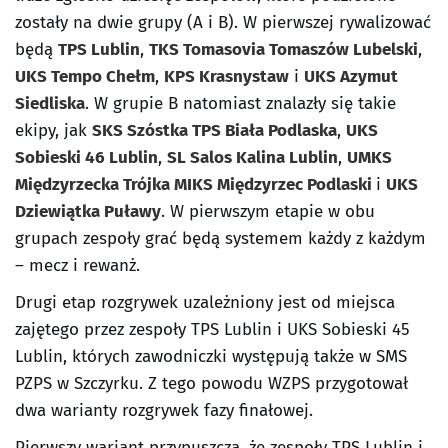
zostały na dwie grupy (A i B). W pierwszej rywalizować
będą
TPS Lublin
,
TKS Tomasovia Tomaszów Lubelski
,
UKS Tempo Chełm
,
KPS Krasnystaw
i
UKS Azymut
Siedliska
. W grupie B natomiast znalazły się takie
ekipy, jak
SKS Szóstka TPS Biała Podlaska
,
UKS
Sobieski 46 Lublin
,
SL Salos Kalina Lublin
,
UMKS
Międzyrzecka Trójka MIKS Międzyrzec Podlaski
i
UKS
Dziewiątka Puławy
. W pierwszym etapie w obu
grupach zespoły grać będą systemem każdy z każdym
– mecz i rewanż.
Drugi etap rozgrywek uzależniony jest od miejsca
zajętego przez zespoły TPS Lublin i UKS Sobieski 45
Lublin, których zawodniczki występują także w SMS
PZPS w Szczyrku. Z tego powodu WZPS przygotował
dwa warianty rozgrywek fazy finałowej.
Pierwszy wariant przypuszcza, że zespoły TPS Lublin i