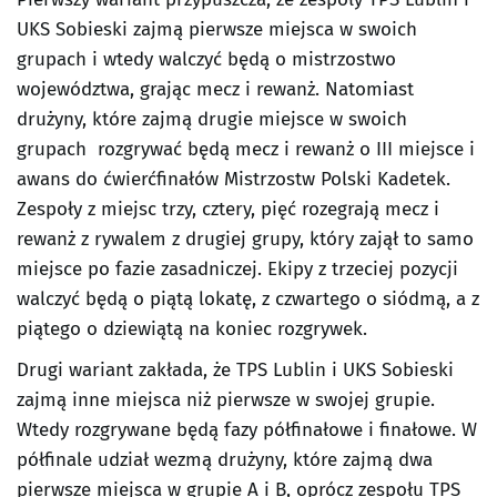
UKS Sobieski zajmą pierwsze miejsca w swoich
grupach i wtedy walczyć będą o mistrzostwo
województwa, grając mecz i rewanż. Natomiast
drużyny, które zajmą drugie miejsce w swoich
grupach rozgrywać będą mecz i rewanż o III miejsce i
awans do ćwierćfinałów Mistrzostw Polski Kadetek.
Zespoły z miejsc trzy, cztery, pięć rozegrają mecz i
rewanż z rywalem z drugiej grupy, który zajął to samo
miejsce po fazie zasadniczej. Ekipy z trzeciej pozycji
walczyć będą o piątą lokatę, z czwartego o siódmą, a z
piątego o dziewiątą na koniec rozgrywek.
Drugi wariant zakłada, że TPS Lublin i UKS Sobieski
zajmą inne miejsca niż pierwsze w swojej grupie.
Wtedy rozgrywane będą fazy półfinałowe i finałowe. W
półfinale udział wezmą drużyny, które zajmą dwa
pierwsze miejsca w grupie A i B, oprócz zespołu TPS