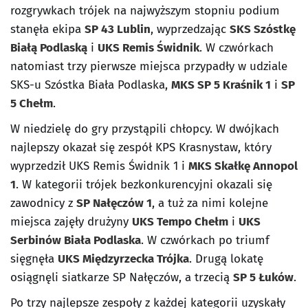
rozgrywkach trójek na najwyższym stopniu podium
stanęła ekipa
SP 43 Lublin
, wyprzedzając
SKS Szóstkę
Białą Podlaską
i
UKS Remis Świdnik
. W czwórkach
natomiast trzy pierwsze miejsca przypadły w udziale
SKS-u Szóstka Biała Podlaska,
MKS SP 5 Kraśnik 1
i
SP
5 Chełm
.
W niedzielę do gry przystąpili chłopcy. W dwójkach
najlepszy okazał się zespół KPS Krasnystaw, który
wyprzedził UKS Remis Świdnik 1 i
MKS Skałkę Annopol
1
. W kategorii trójek bezkonkurencyjni okazali się
zawodnicy z
SP Nałęczów 1
, a tuż za nimi kolejne
miejsca zajęły drużyny
UKS Tempo Chełm
i
UKS
Serbinów Biała Podlaska
. W czwórkach po triumf
sięgnęła
UKS Międzyrzecka Trójka
. Drugą lokatę
osiągnęli siatkarze SP Nałęczów, a trzecią
SP 5 Łuków
.
Po trzy najlepsze zespoły z każdej kategorii uzyskały