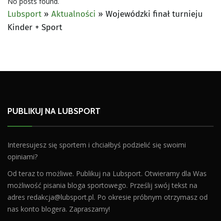
No posts found.
Lubsport
»
Aktualności
»
Wojewódzki finał turnieju
Kinder + Sport
PUBLIKUJ NA LUBSPORT
Interesujesz się sportem i chciałbyś podzielić się swoimi
opiniami?
Od teraz to możliwe. Publikuj na Lubsport. Otwieramy dla Was
możliwość pisania bloga sportowego. Prześlij swój tekst na
adres
redakcja@lubsport.pl
. Po okresie próbnym otrzymasz od
nas konto blogera. Zapraszamy!