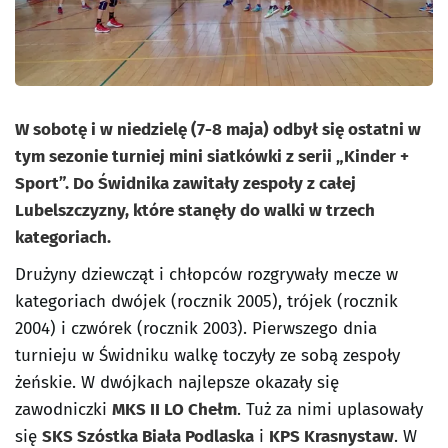
W sobotę i w niedzielę (7-8 maja) odbył się ostatni w
tym sezonie turniej mini siatkówki z serii „Kinder +
Sport”. Do Świdnika zawitały zespoły z całej
Lubelszczyzny, które stanęły do walki w trzech
kategoriach.
Drużyny dziewcząt i chłopców rozgrywały mecze w
kategoriach dwójek (rocznik 2005), trójek (rocznik
2004) i czwórek (rocznik 2003). Pierwszego dnia
turnieju w Świdniku walkę toczyły ze sobą zespoły
żeńskie. W dwójkach najlepsze okazały się
zawodniczki
MKS II LO Chełm
. Tuż za nimi uplasowały
się
SKS Szóstka Biała Podlaska
i
KPS Krasnystaw
. W