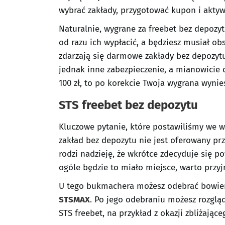
wybrać zakłady, przygotować kupon i akty
Naturalnie, wygrane za freebet bez depozy
od razu ich wypłacić, a będziesz musiał ob
zdarzają się darmowe zakłady bez depozyt
jednak inne zabezpieczenie, a mianowicie o
100 zł, to po korekcie Twoja wygrana wynie
STS freebet bez depozytu
Kluczowe pytanie, które postawiliśmy we w
zakład bez depozytu nie jest oferowany prz
rodzi nadzieję, że wkrótce zdecyduje się po
ogóle będzie to miało miejsce, warto przyj
U tego bukmachera możesz odebrać bowiem n
STSMAX
. Po jego odebraniu możesz rozglą
STS freebet, na przykład z okazji zbliżają