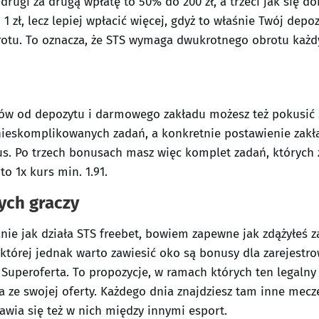
rugi za drugą wpłatę to 50% do 200 zł, a trzeci jak się do
zł, lecz lepiej wpłacić więcej, gdyż to właśnie Twój dep
otu. To oznacza, że STS wymaga dwukrotnego obrotu ka
 od depozytu i darmowego zakładu możesz też pokusić się 
nieskomplikowanych zadań, a konkretnie postawienie za
s. Po trzech bonusach masz więc komplet zadań, których z
 1x kurs min. 1.91.
ych graczy
ie jak działa STS freebet, bowiem zapewne jak zdążyłeś z
której jednak warto zawiesić oko są bonusy dla zarejestro
 Superoferta. To propozycje, w ramach których ten legal
ze swojej oferty. Każdego dnia znajdziesz tam inne mecze
awia się też w nich między innymi esport.