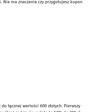
5. Nie ma znaczenia czy przygotujesz kupon
do łącznej wartości 600 złotych. Pierwszy