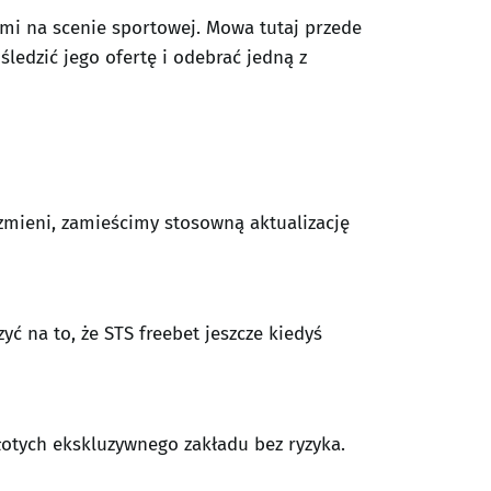
ami na scenie sportowej. Mowa tutaj przede
ledzić jego ofertę i odebrać jedną z
zmieni, zamieścimy stosowną aktualizację
yć na to, że STS freebet jeszcze kiedyś
łotych ekskluzywnego zakładu bez ryzyka.