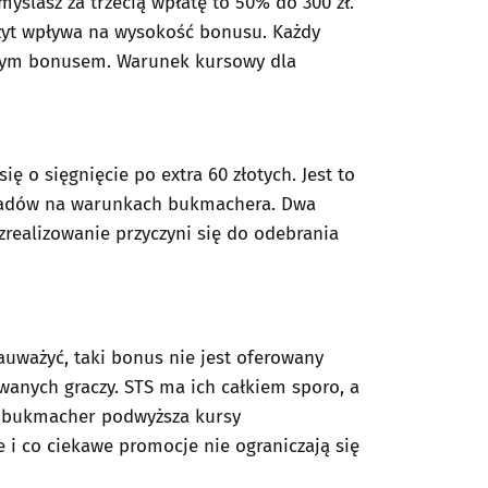
myślasz za trzecią wpłatę to 50% do 300 zł.
ozyt wpływa na wysokość bonusu. Każdy
żdym bonusem. Warunek kursowy dla
o sięgnięcie po extra 60 złotych. Jest to
kładów na warunkach bukmachera. Dwa
realizowanie przyczyni się do odebrania
auważyć, taki bonus nie jest oferowany
wanych graczy. STS ma ich całkiem sporo, a
ny bukmacher podwyższa kursy
 i co ciekawe promocje nie ograniczają się