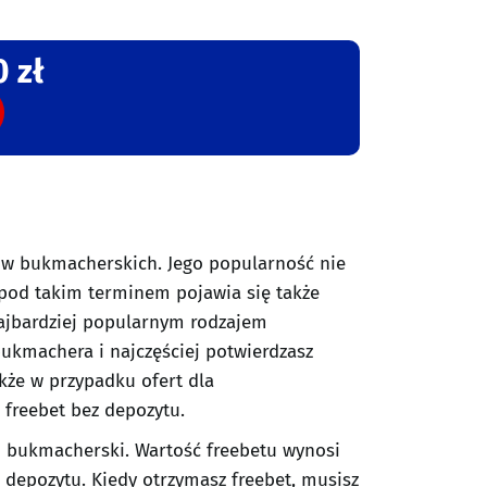
 zł
ów bukmacherskich. Jego popularność nie
 pod takim terminem pojawia się także
Najbardziej popularnym rodzajem
bukmachera i najczęściej potwierdzasz
kże w przypadku ofert dla
S freebet bez depozytu.
n bukmacherski. Wartość freebetu wynosi
z depozytu. Kiedy otrzymasz freebet, musisz