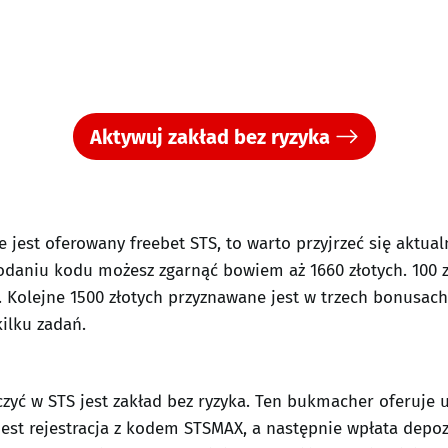
Aktywuj zakład bez ryzyka
ie jest oferowany freebet STS, to warto przyjrzeć się akt
daniu kodu możesz zgarnąć bowiem aż 1660 złotych. 100 zło
Kolejne 1500 złotych przyznawane jest w trzech bonusac
kilku zadań.
zyć w STS jest zakład bez ryzyka. Ten bukmacher oferuje
 jest rejestracja z kodem STSMAX, a następnie wpłata depo