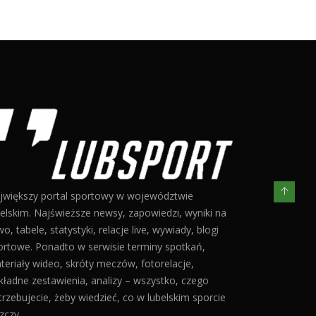
jwiększy portal sportowy w województwie
belskim. Najświeższe newsy, zapowiedzi, wyniki na
o, tabele, statystyki, relacje live, wywiady, blogi
ortowe. Ponadto w serwisie terminy spotkań,
teriały wideo, skróty meczów, fotorelacje,
kładne zestawienia, analizy – wszystko, czego
trzebujecie, żeby wiedzieć, co w lubelskim sporcie
zczy.