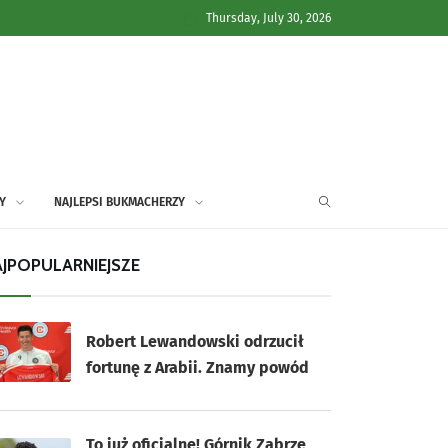
Thursday, July 30, 2026
Y
NAJLEPSI BUKMACHERZY
JPOPULARNIEJSZE
Robert Lewandowski odrzucił
fortunę z Arabii. Znamy powód
To już oficjalne! Górnik Zabrze