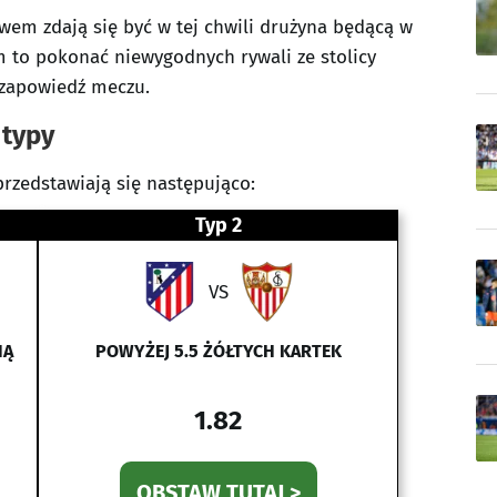
m zdają się być w tej chwili drużyna będącą w
m to pokonać niewygodnych rywali ze stolicy
i zapowiedź meczu.
 typy
przedstawiają się następująco:
Typ 2
VS
NĄ
POWYŻEJ 5.5 ŻÓŁTYCH KARTEK
1.82
OBSTAW TUTAJ >