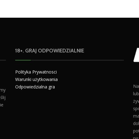
18+. GRAJ ODPOWIEDZIALNIE
Polityka Prywatnosci
Warunki użytkowania
Na
Odpowiedzialna gra
amy
lu
lij
żyw
ie
sp
ma
do
po
pis