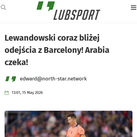
Lewandowski coraz bliżej
odejścia z Barcelony! Arabia
czeka!
edward@north-star.network
13:01, 15 May 2026