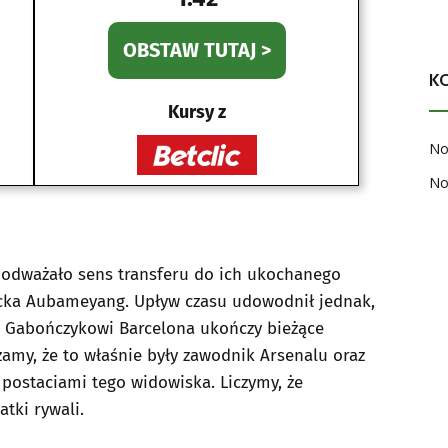
OBSTAW TUTAJ >
K
Kursy z
No
No
odważało sens transferu do ich ukochanego
icka Aubameyang. Upływ czasu udowodnił jednak,
ęki Gabończykowi Barcelona ukończy bieżące
żamy, że to właśnie były zawodnik Arsenalu oraz
postaciami tego widowiska. Liczymy, że
atki rywali.