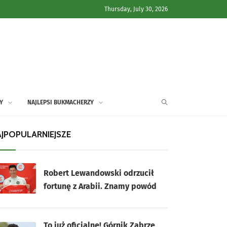
Thursday, July 30, 2026
Y
NAJLEPSI BUKMACHERZY
JPOPULARNIEJSZE
Robert Lewandowski odrzucił
fortunę z Arabii. Znamy powód
To już oficjalne! Górnik Zabrze