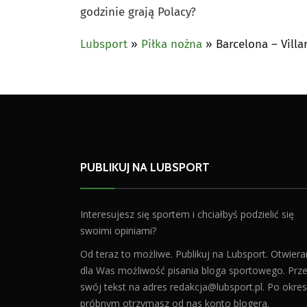
godzinie grają Polacy?
Lubsport
»
Piłka nożna
»
Barcelona – Villa
PUBLIKUJ NA LUBSPORT
Interesujesz się sportem i chciałbyś podzielić się
swoimi opiniami?
Od teraz to możliwe. Publikuj na Lubsport. Otwier
dla Was możliwość pisania bloga sportowego. Prześ
swój tekst na adres
redakcja@lubsport.pl
. Po okres
próbnym otrzymasz od nas konto blogera.