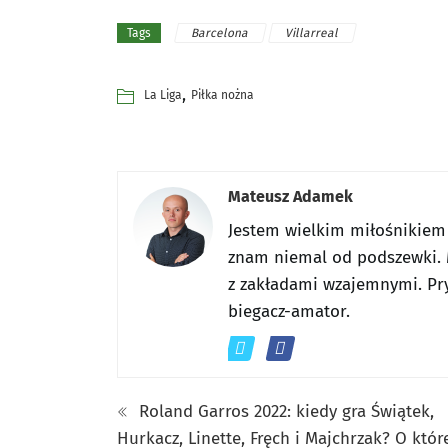
Barcelona
Villarreal
Tags
,
La Liga
Piłka nożna
Mateusz Adamek
Jestem wielkim miłośnikiem
znam niemal od podszewki. 
z zakładami wzajemnymi. Pr
biegacz-amator.
Roland Garros 2022: kiedy gra Świątek,
Hurkacz, Linette, Fręch i Majchrzak? O któr