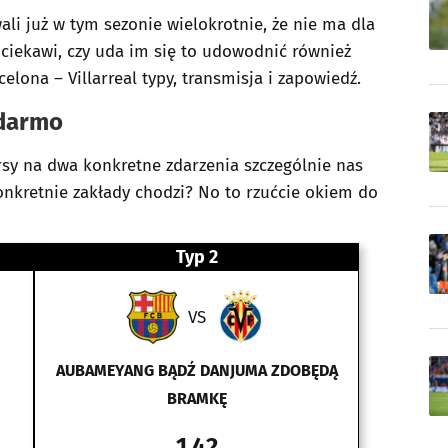
li już w tym sezonie wielokrotnie, że nie ma dla
 ciekawi, czy uda im się to udowodnić również
rcelona – Villarreal typy, transmisja i zapowiedź.
 darmo
kursy na dwa konkretne zdarzenia szczególnie nas
konkretnie zakłady chodzi? No to rzućcie okiem do
Typ 2
VS
AUBAMEYANG BĄDŹ DANJUMA ZDOBĘDĄ
BRAMKĘ
1.42