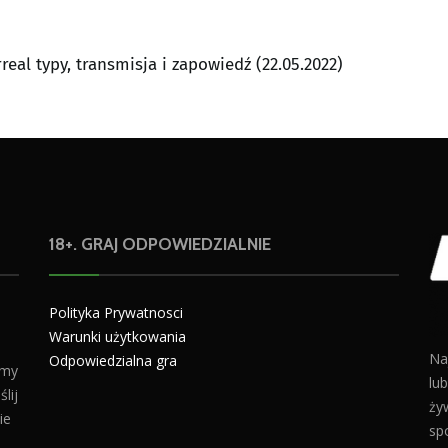
rreal typy, transmisja i zapowiedź (22.05.2022)
18+. GRAJ ODPOWIEDZIALNIE
Polityka Prywatnosci
Warunki użytkowania
Na
Odpowiedzialna gra
amy
lu
lij
żyw
ie
sp