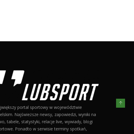
jwiększy portal sportowy w województwie
belskim. Najświeższe newsy, zapowiedzi, wyniki na
o, tabele, statystyki, relacje live, wywiady, blogi
ortowe. Ponadto w serwisie terminy spotkań,