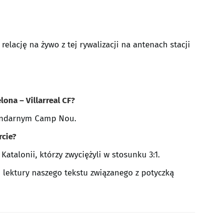
elację na żywo z tej rywalizacji na antenach stacji
ona – Villarreal CF?
gendarnym Camp Nou.
rcie?
atalonii, którzy zwyciężyli w stosunku 3:1.
 lektury naszego tekstu związanego z potyczką