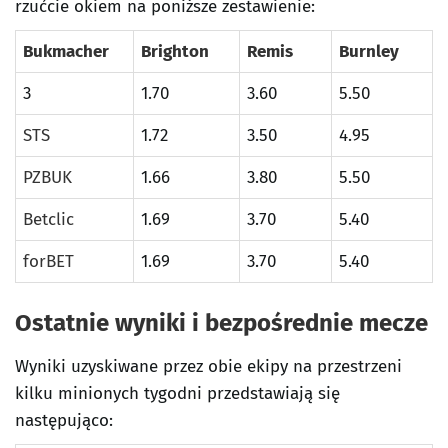
rzućcie okiem na poniższe zestawienie:
Bukmacher
Brighton
Remis
Burnley
3
1.70
3.60
5.50
STS
1.72
3.50
4.95
PZBUK
1.66
3.80
5.50
Betclic
1.69
3.70
5.40
forBET
1.69
3.70
5.40
Ostatnie wyniki i bezpośrednie mecze
Wyniki uzyskiwane przez obie ekipy na przestrzeni
kilku minionych tygodni przedstawiają się
następująco: