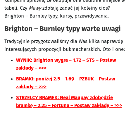
kampanii sprawia, że okupuje ona ostatnie miejsce w
tabeli. Czy
Mewy
zdołają zadać jej kolejny cios?
Brighton – Burnley typy, kursy, przewidywania.
Brighton – Burnley typy warte uwagi
Tradycyjnie przygotowaliśmy dla Was kilka naprawdę
interesujących propozycji bukmacherskich. Oto i one:
WYNIK: Brighton wygra – 1.72 – STS – Postaw
zakłady – >>>
BRAMKI: poniżej 2.5 – 1.69 – PZBUK – Postaw
zakłady – >>>
STRZELCY BRAMEK: Neal Maupay zdobędzie
bramkę – 2.25 – Fortuna – Postaw zakłady – >>>