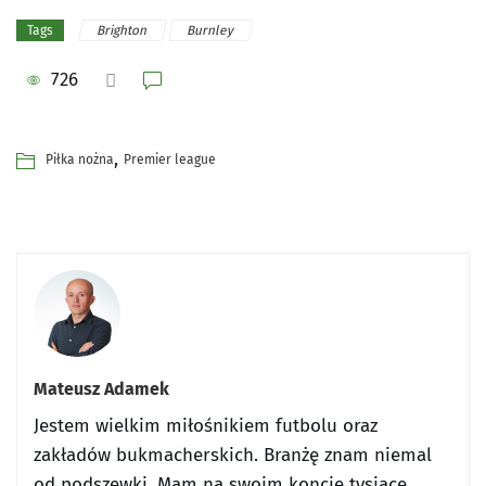
Brighton
Burnley
Tags
726
,
Piłka nożna
Premier league
Mateusz Adamek
Jestem wielkim miłośnikiem futbolu oraz
zakładów bukmacherskich. Branżę znam niemal
od podszewki. Mam na swoim koncie tysiące