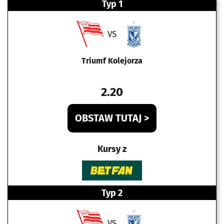
Typ 1
VS
Triumf Kolejorza
2.20
OBSTAW TUTAJ >
Kursy z
Typ 2
VS