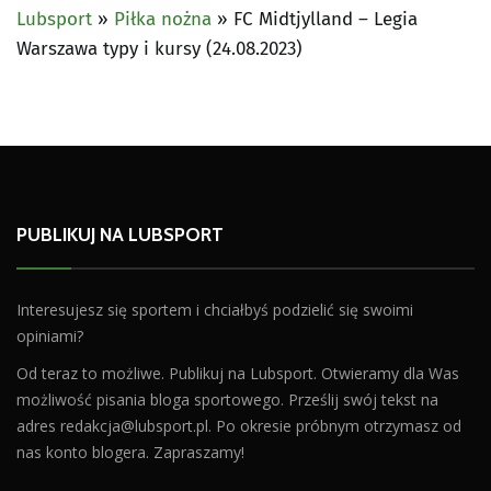
Lubsport
»
Piłka nożna
»
FC Midtjylland – Legia
Warszawa typy i kursy (24.08.2023)
PUBLIKUJ NA LUBSPORT
Interesujesz się sportem i chciałbyś podzielić się swoimi
opiniami?
Od teraz to możliwe. Publikuj na Lubsport. Otwieramy dla Was
możliwość pisania bloga sportowego. Prześlij swój tekst na
adres
redakcja@lubsport.pl
. Po okresie próbnym otrzymasz od
nas konto blogera. Zapraszamy!