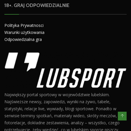
18+. GRAJ ODPOWIEDZIALNIE
Polityka Prywatnosci
Warunki użytkowania
Odpowiedzialna gra
Największy portal sportowy w województwie lubelskim.
Najświeższe newsy, zapowiedzi, wyniki na żywo, tabele,
statystyki, relacje live, wywiady, blogi sportowe. Ponadto w
serwisie terminy spotkań, materiały wideo, skróty meczów,
fotorelacje, dokładne zestawienia, analizy – wszystko, czego
potrzebujecie, żeby wiedzieć, co w lubelskim sporcie piszczy.