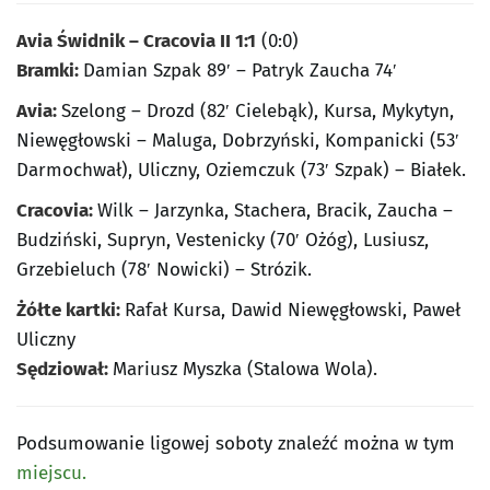
Avia Świdnik – Cracovia II 1:1
(0:0)
Bramki:
Damian Szpak 89′ – Patryk Zaucha 74′
Avia:
Szelong – Drozd (82′ Cielebąk), Kursa, Mykytyn,
Niewęgłowski – Maluga, Dobrzyński, Kompanicki (53′
Darmochwał), Uliczny, Oziemczuk (73′ Szpak) – Białek.
Cracovia:
Wilk – Jarzynka, Stachera, Bracik, Zaucha –
Budziński, Supryn, Vestenicky (70′ Ożóg), Lusiusz,
Grzebieluch (78′ Nowicki) – Strózik.
Żółte kartki:
Rafał Kursa, Dawid Niewęgłowski, Paweł
Uliczny
Sędziował:
Mariusz Myszka (Stalowa Wola).
Podsumowanie ligowej soboty znaleźć można w tym
miejscu.