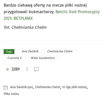
Bardzo ciekawą ofertę na mecze piłki nożnej
przygotowali bukmacherzy.
Betclic Kod Promocyjny
2021: BETPLMAX
fot. Chełmianka Chełm
Avia Świdnik
Chełmianka Chełm
Tags
Cracovia II
Wisła Sandomierz
3289
,
,
,
Avia Świdnik (pn)
Chełmianka Chełm
III liga piłki nożnej
Piłka nożna