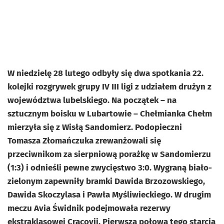
W niedzielę 28 lutego odbyły się dwa spotkania 22.
kolejki rozgrywek grupy IV III ligi z udziałem drużyn z
województwa lubelskiego. Na początek – na
sztucznym boisku w Lubartowie – Chełmianka Chełm
mierzyła się z Wisłą Sandomierz. Podopieczni
Tomasza Złomańczuka zrewanżowali się
przeciwnikom za sierpniową porażkę w Sandomierzu
(1:3) i odnieśli pewne zwycięstwo 3:0. Wygraną biało-
zielonym zapewniły bramki Dawida Brzozowskiego,
Dawida Skoczylasa i Pawła Myśliwieckiego. W drugim
meczu Avia Świdnik podejmowała rezerwy
ekstraklasowej Cracovii. Pierwsza połowa tego starcia