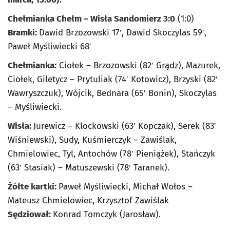
Chełmianka Chełm – Wisła Sandomierz 3:0
(1:0)
Bramki:
Dawid Brzozowski 17′, Dawid Skoczylas 59′,
Paweł Myśliwiecki 68′
Chełmianka:
Ciołek – Brzozowski (82′ Grądz), Mazurek,
Ciołek, Giletycz – Prytuliak (74′ Kotowicz), Brzyski (82′
Wawryszczuk), Wójcik, Bednara (65′ Bonin), Skoczylas
– Myśliwiecki.
Wisła:
Jurewicz – Klockowski (63′ Kopczak), Serek (83′
Wiśniewski), Sudy, Kuśmierczyk – Zawiślak,
Chmielowiec, Tyl, Antochów (78′ Pieniążek), Stańczyk
(63′ Stasiak) – Matuszewski (78′ Taranek).
Żółte kartki:
Paweł Myśliwiecki, Michał Wołos –
Mateusz Chmielowiec, Krzysztof Zawiślak
Sędziował:
Konrad Tomczyk (Jarosław).