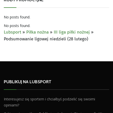
No posts found.
No posts found.
Lubsport
»
Piłka nożna
»
III liga piłki nożnej
»
Podsumowanie ligowej niedzieli (28 lutego)
PUBLIKUJ NA LUBSPORT
Interesujesz się sportem i chciałbyś podzielić się swoimi
opiniami?