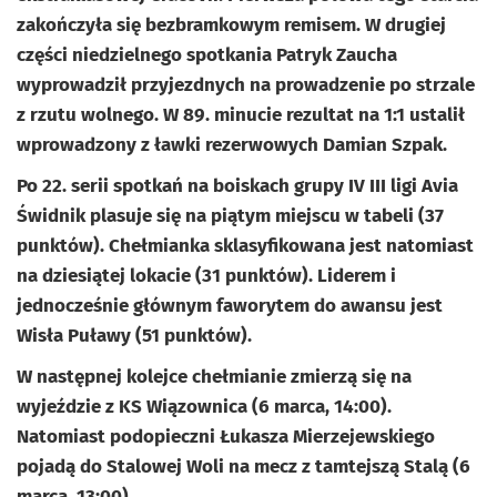
zakończyła się bezbramkowym remisem. W drugiej
części niedzielnego spotkania Patryk Zaucha
wyprowadził przyjezdnych na prowadzenie po strzale
z rzutu wolnego. W 89. minucie rezultat na 1:1 ustalił
wprowadzony z ławki rezerwowych Damian Szpak.
Po 22. serii spotkań na boiskach grupy IV III ligi Avia
Świdnik plasuje się na piątym miejscu w tabeli (37
punktów). Chełmianka sklasyfikowana jest natomiast
na dziesiątej lokacie (31 punktów). Liderem i
jednocześnie głównym faworytem do awansu jest
Wisła Puławy (51 punktów).
W następnej kolejce chełmianie zmierzą się na
wyjeździe z KS Wiązownica (6 marca, 14:00).
Natomiast podopieczni Łukasza Mierzejewskiego
pojadą do Stalowej Woli na mecz z tamtejszą Stalą (6
marca, 13:00).