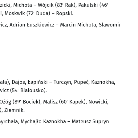
icki, Michota – Wójcik (83′ Rak), Pakulski (46′
ki, Moskwik (72′ Duda) – Ropski.
icz, Adrian Łuszkiewicz – Marcin Michota, Sławomir
ała), Dajos, Łapiński – Turczyn, Pupeć, Kaznokha,
wicz (54′ Białousko).
Ożóg (89′ Bociek), Malisz (60′ Kapek), Nowicki,
), Ziemnik.
yrchała, Mychajło Kaznokha – Mateusz Supryn