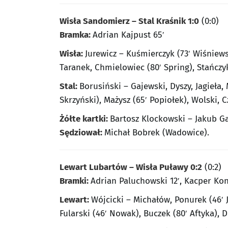
Wisła Sandomierz – Stal Kraśnik 1:0
(0:0)
Bramka:
Adrian Kajpust 65′
Wisła:
Jurewicz – Kuśmierczyk (73′ Wiśniewsk
Taranek, Chmielowiec (80′ Spring), Stańczy
Stal:
Borusiński – Gajewski, Dyszy, Jagieła,
Skrzyński), Mażysz (65′ Popiołek), Wolski, C
Żółte kartki:
Bartosz Klockowski – Jakub G
Sędziował:
Michał Bobrek (Wadowice).
Lewart Lubartów – Wisła Puławy 0:2
(0:2)
Bramki:
Adrian Paluchowski 12′, Kacper Kon
Lewart:
Wójcicki – Michałów, Ponurek (46′ J
Fularski (46′ Nowak), Buczek (80′ Aftyka), 