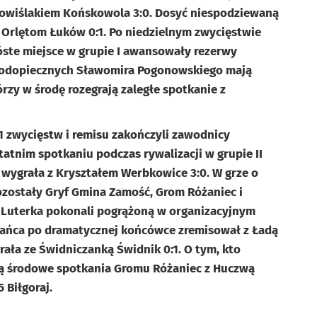
Powiślakiem Końskowola 3:0. Dosyć niespodziewaną
a Orlętom Łuków 0:1. Po niedzielnym zwycięstwie
óste miejsce w grupie I awansowały rezerwy
podopiecznych Sławomira Pogonowskiego mają
rzy w środę rozegrają zaległe spotkanie z
1 zwycięstw i remisu zakończyli zawodnicy
tnim spotkaniu podczas rywalizacji w grupie II
wygrała z Kryształem Werbkowice 3:0. W grze o
ozostały Gryf Gmina Zamość, Grom Różaniec i
 Luterka pokonali pogrążoną w organizacyjnym
óżańca po dramatycznej końcówce zremisował z Ładą
grała ze Świdniczanką Świdnik 0:1. O tym, kto
ują środowe spotkania Gromu Różaniec z Huczwą
5 Biłgoraj.