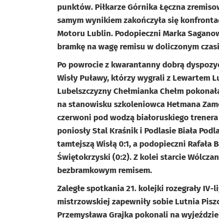
punktów. Piłkarze Górnika Łęczna zremisow
samym wynikiem zakończyła się konfrontacj
Motoru Lublin. Podopieczni Marka Saganow
bramkę na wagę remisu w doliczonym czasi
Po powrocie z kwarantanny dobrą dyspozycję 
Wisły Puławy, którzy wygrali z Lewartem 
Lubelszczyzny Chełmianka Chełm pokonała O
na stanowisku szkoleniowca Hetmana Zamo
czerwoni pod wodzą białoruskiego trenera 
poniosły Stal Kraśnik i Podlasie Biała Pod
tamtejszą Wisłą 0:1, a podopieczni Rafała 
Świętokrzyski (0:2). Z kolei starcie Wólcza
bezbramkowym remisem.
Zaległe spotkania 21. kolejki rozegrały IV
mistrzowskiej zapewniły sobie Lutnia Pisz
Przemysława Grajka pokonali na wyjeździe