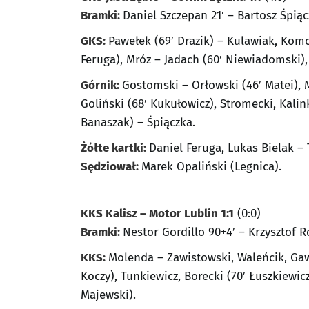
Bramki:
Daniel Szczepan 21′ – Bartosz Śpiąc
GKS:
Pawełek (69′ Drazik) – Kulawiak, Komor
Feruga), Mróz – Jadach (60′ Niewiadomski),
Górnik:
Gostomski – Orłowski (46′ Matei), 
Goliński (68′ Kukułowicz), Stromecki, Kali
Banaszak) – Śpiączka.
Żółte kartki:
Daniel Feruga, Lukas Bielak –
Sędziował:
Marek Opaliński (Legnica).
KKS Kalisz – Motor Lublin 1:1
(0:0)
Bramki:
Nestor Gordillo 90+4′ – Krzysztof R
KKS:
Molenda – Zawistowski, Waleńcik, Gawl
Koczy), Tunkiewicz, Borecki (70′ Łuszkiewic
Majewski).