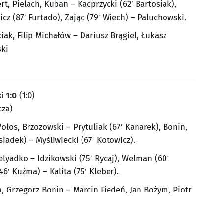
rt, Pielach, Kuban – Kacprzycki (62′ Bartosiak),
icz (87′ Furtado), Zając (79′ Wiech) – Paluchowski.
ciak, Filip Michałów – Dariusz Brągiel, Łukasz
ski
i 1:0
(1:0)
cza)
ołos, Brzozowski – Prytuliak (67′ Kanarek), Bonin,
siadek) – Myśliwiecki (67′ Kotowicz).
elyadko – Idzikowski (75′ Rycaj), Welman (60′
6′ Kuźma) – Kalita (75′ Kleber).
, Grzegorz Bonin – Marcin Fiedeń, Jan Bożym, Piotr