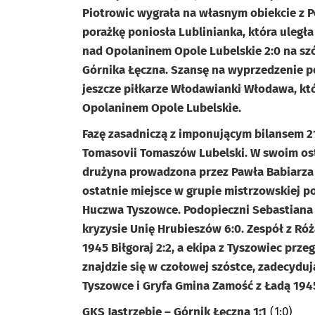
Piotrowic wygrała na własnym obiekcie z 
porażkę poniosła Lublinianka, która uległ
nad Opolaninem Opole Lubelskie 2:0 na sz
Górnika Łęczna. Szansę na wyprzedzenie 
jeszcze piłkarze Włodawianki Włodawa, któ
Opolaninem Opole Lubelskie.
Fazę zasadniczą z imponującym bilansem 2
Tomasovii Tomaszów Lubelski. W swoim osta
drużyna prowadzona przez Pawła Babiarza 
ostatnie miejsce w grupie mistrzowskiej p
Huczwa Tyszowce. Podopieczni Sebastiana
kryzysie Unię Hrubieszów 6:0. Zespół z R
1945 Biłgoraj 2:2, a ekipa z Tyszowiec prze
znajdzie się w czołowej szóstce, zadecyd
Tyszowce i Gryfa Gmina Zamość z Ładą 194
GKS Jastrzębie – Górnik Łęczna 1:1
(1:0)