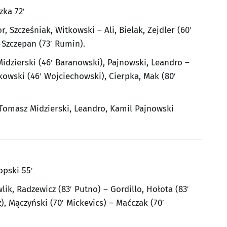
zka 72′
, Szcześniak, Witkowski – Ali, Bielak, Zejdler (60′
 Szczepan (73′ Rumin).
Midzierski (46′ Baranowski), Pajnowski, Leandro –
nkowski (46′ Wojciechowski), Cierpka, Mak (80′
 Tomasz Midzierski, Leandro, Kamil Pajnowski
opski 55′
ik, Radzewicz (83′ Putno) – Gordillo, Hołota (83′
z), Mączyński (70′ Mickevics) – Maćczak (70′