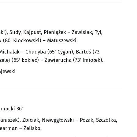
i), Sudy, Kajpust, Pieniążek – Zawiślak, Tyl,
k (80′ Klockowski) – Matuszewski.
 Michalak – Chudyba (65′ Cygan), Bartoś (73′
zelej (65′ Łokieć) – Zawierucha (73′ Imiołek).
ajewski
dracki 36′
aniszek), Zbiciak, Niewęgłowski – Pożak, Szczotka,
Dearman – Żelisko.