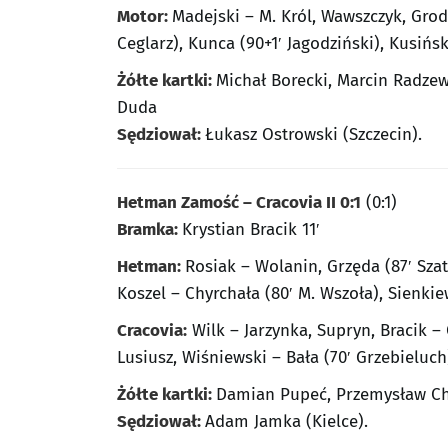
Motor:
Madejski – M. Król, Wawszczyk, Grodz
Ceglarz), Kunca (90+1′ Jagodziński), Kusińs
Żółte kartki:
Michał Borecki, Marcin Radzew
Duda
Sędziował:
Łukasz Ostrowski (Szczecin).
Hetman Zamość – Cracovia II 0:1
(0:1)
Bramka:
Krystian Bracik 11′
Hetman:
Rosiak – Wolanin, Grzęda (87′ Szat
Koszel – Chyrchała (80′ M. Wszoła), Sienkie
Cracovia:
Wilk – Jarzynka, Supryn, Bracik – 
Lusiusz, Wiśniewski – Bała (70′ Grzebieluch
Żółte kartki:
Damian Pupeć, Przemysław Ch
Sędziował:
Adam Jamka (Kielce).