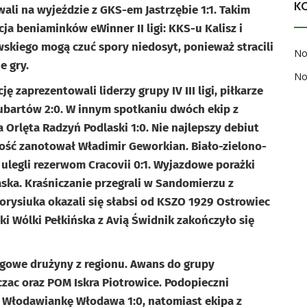
K
ali na wyjeździe z GKS-em Jastrzębie 1:1. Takim
a beniaminków eWinner II ligi: KKS-u Kalisz i
skiego mogą czuć spory niedosyt, ponieważ stracili
No
e gry.
No
zaprezentowali liderzy grupy IV III ligi, piłkarze
Lubartów 2:0. W innym spotkaniu dwóch ekip z
rlęta Radzyń Podlaski 1:0. Nie najlepszy debiut
ść zanotował Władimir Geworkian. Biało-zielono-
ulegli rezerwom Cracovii 0:1. Wyjazdowe porażki
laska. Kraśniczanie przegrali w Sandomierzu z
Borysiuka okazali się słabsi od KSZO 1929 Ostrowiec
nki Wólki Pełkińska z Avią Świdnik zakończyło się
-ligowe drużyny z regionu. Awans do grupy
czac oraz POM Iskra Piotrowice. Podopieczni
 Włodawiankę Włodawa 1:0, natomiast ekipa z