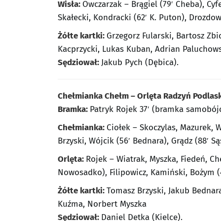
Wisła:
Owczarzak – Brągiel (79′ Cheba), Cyfe
Skałecki, Kondracki (62′ K. Puton), Drozdow
Żółte kartki:
Grzegorz Fularski, Bartosz Zbi
Kacprzycki, Lukas Kuban, Adrian Paluchow
Sędziował:
Jakub Pych (Dębica).
Chełmianka Chełm – Orlęta Radzyń Podlask
Bramka:
Patryk Rojek 37′ (bramka samobój
Chełmianka:
Ciołek – Skoczylas, Mazurek, W
Brzyski, Wójcik (56′ Bednara), Grądz (88′ Są
Orlęta:
Rojek – Wiatrak, Myszka, Fiedeń, Ch
Nowosadko), Filipowicz, Kamiński, Bożym (4
Żółte kartki:
Tomasz Brzyski, Jakub Bednara
Kuźma, Norbert Myszka
Sędziował:
Daniel Detka (Kielce).