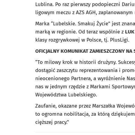
Lublina. Po raz pierwszy podopieczni Dari
ligowym meczu z AZS AGH, zaplanowanym n
Marka “Lubelskie. Smakuj Życie” jest znan
marką w regionie. Od teraz wspólnie z
LUK 
klasy rozgrywkowej w Polsce, tj. PlusLigi.
OFICJALNY KOMUNIKAT ZAMIESZCZONY NA 
“To milowy krok w historii drużyny. Sukcesy
dostąpić zaszczytu reprezentowania i pro
nieocenionego Partnera, a wyróżnienie Na
nas w jednym rzędzie z Markami Sportowy
Województwa Lubelskiego.
Zaufanie, okazane przez Marszałka Wojew
to ogromna nobilitacja, za którą dziękuje
cięższej pracy.”