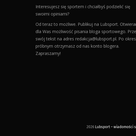
Interesujesz się sportem i chciałbyś podzielić się
swoimi opiniami?
Od teraz to możliwe. Publikuj na Lubsport. Otwier
dla Was możliwość pisania bloga sportowego. Prześ
swój tekst na adres
redakcja@lubsport.pl
. Po okres
próbnym otrzymasz od nas konto blogera.
Zapraszamy!
2026
Lubsport – wiadomości sp