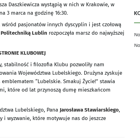
usza Daszkiewicza wystąpią w nich w Krakowie, w
a 3 marca na godzinę 16:30.
K
a wśród pasjonatów innych dyscyplin i jest czołową
Politechniką Lublin
rozpoczęła marsz do najwyższej
No
No
STRONIE KLUBOWEJ
, stabilność i filozofia Klubu pozwoliły nam
mowania Województwa Lubelskiego. Drużyna zyskuje
s emblematem “Lubelskie. Smakuj Życie!” stawia
mi, które od lat przynoszą dumę mieszkańcom
ództwa Lubelskiego, Pana
Jarosława Stawiarskiego
,
my i wyzwanie, które motywuje nas do jeszcze