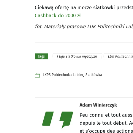
Ciekawą ofertę na mecze siatkówki przeds
Cashback do 2000 zł
fot. Materiały prasowe LUK Politechniki Lub
I liga siatkówki mężczyzn
LUK Politechni
Tags
,
LKPS Politechnika Lublin
Siatkówka
Adam Winiarczyk
Peu connu et tout auss
depuis le tout début.
A
et s'occupe des action