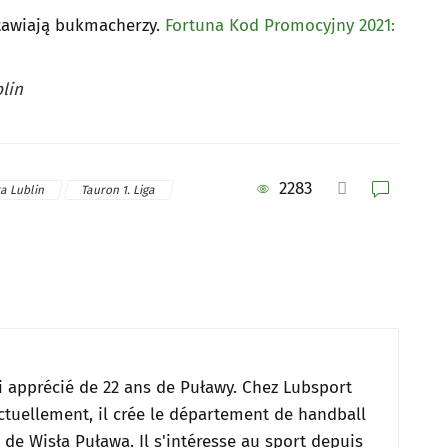
tawiają bukmacherzy.
Fortuna Kod Promocyjny 2021:
lin
2283
ka Lublin
Tauron 1. Liga
i apprécié de 22 ans de Puławy.
Chez Lubsport
ctuellement, il crée le département de handball
s de Wisła Puława.
Il s'intéresse au sport depuis