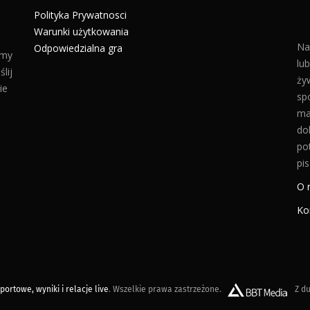
Polityka Prywatnosci
Warunki użytkowania
Na
Odpowiedzialna gra
amy
lu
lij
żyw
ie
sp
ma
do
po
pis
O 
Ko
ortowe, wyniki i relacje live
. Wszelkie prawa zastrzeżone.
Z du