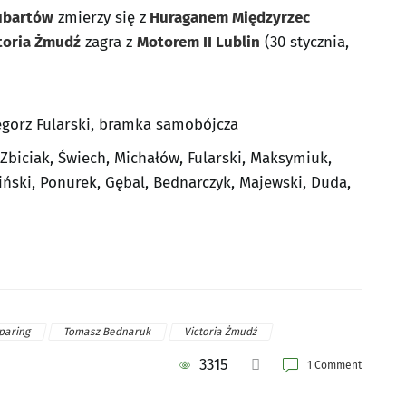
ubartów
zmierzy się z
Huraganem Międzyrzec
toria Żmudź
zagra z
Motorem II Lublin
(30 stycznia,
gorz Fularski, bramka samobójcza
 Zbiciak, Świech, Michałów, Fularski, Maksymiuk,
iński, Ponurek, Gębal, Bednarczyk, Majewski, Duda,
paring
Tomasz Bednaruk
Victoria Żmudź
3315
1 Comment