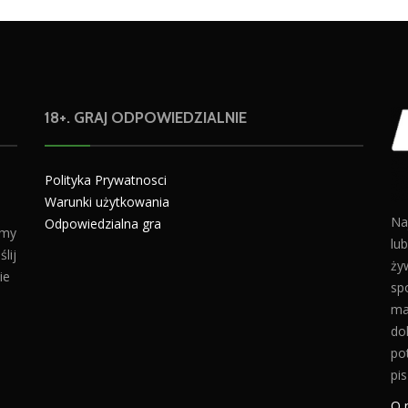
18+. GRAJ ODPOWIEDZIALNIE
Polityka Prywatnosci
Warunki użytkowania
Na
Odpowiedzialna gra
amy
lu
lij
żyw
ie
sp
ma
do
po
pis
O 