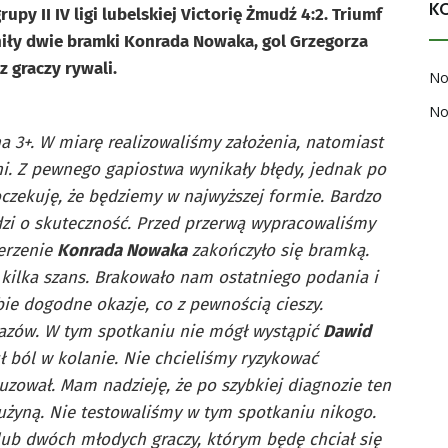
K
py II IV ligi lubelskiej Victorię Żmudź 4:2. Triumf
ły dwie bramki Konrada Nowaka, gol Grzegorza
z graczy rywali.
No
No
 3+. W miarę realizowaliśmy założenia, natomiast
. Z pewnego gapiostwa wynikały błędy, jednak po
czekuję, że będziemy w najwyższej formie. Bardzo
dzi o skuteczność. Przed przerwą wypracowaliśmy
derzenie
Konrada Nowaka
zakończyło się bramką.
kilka szans. Brakowało nam ostatniego podania i
obie dogodne okazje, co z pewnością cieszy.
razów. W tym spotkaniu nie mógł wystąpić
Dawid
ł ból w kolanie. Nie chcieliśmy ryzykować
uzował. Mam nadzieję, że po szybkiej diagnozie ten
użyną. Nie testowaliśmy w tym spotkaniu nikogo.
lub dwóch młodych graczy, którym będę chciał się