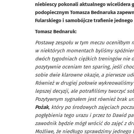
niebiescy pokonali aktualnego wicelidera gru
podopiecznym Tomasza Bednaruka zapewni
Fularskiego i samobójcze trafienie jednego 
Tomasz Bednaruk:
Postawę zespołu w tym meczu oceniłbym na
w niektórych momentach byliśmy spóźnieni
dwóch tygodniach ciężkich treningów nie o
pozytywnie oceniam ten sparing, jeśli cho
sobie dwie klarowne okazje, a pierwsze u
Również w drugiej połowie wykreowaliśmy 
lepszej decyzji, ale potrafiliśmy tworzyć s
Pozytywnym sygnałem jest również brak u
Pożak
, który po środowych zajęciach poczu
pogłębienia tego urazu i przez to Dawid pa
zawodnik będzie mógł wrócić do zajęć z dr
Możliwe, że niedługo sprawdzimy jednego 