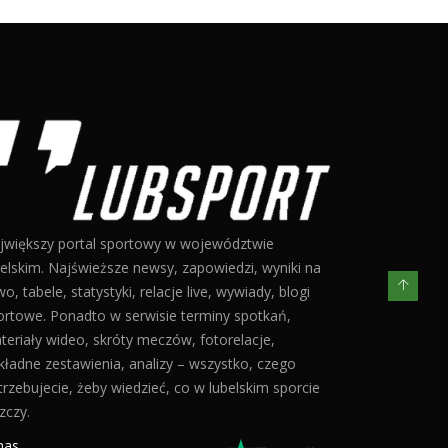
jwiększy portal sportowy w województwie
belskim. Najświeższe newsy, zapowiedzi, wyniki na
o, tabele, statystyki, relacje live, wywiady, blogi
ortowe. Ponadto w serwisie terminy spotkań,
teriały wideo, skróty meczów, fotorelacje,
kładne zestawienia, analizy – wszystko, czego
trzebujecie, żeby wiedzieć, co w lubelskim sporcie
zczy.
nas