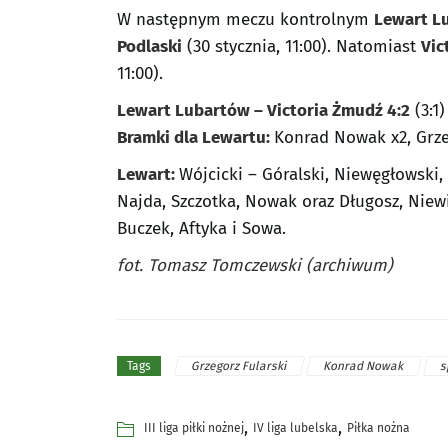
W następnym meczu kontrolnym
Lewart L
Podlaski
(30 stycznia, 11:00). Natomiast
Vic
11:00).
Lewart Lubartów – Victoria Żmudź 4:2
(3:1)
Bramki dla Lewartu:
Konrad Nowak x2, Grze
Lewart:
Wójcicki – Góralski, Niewęgłowski,
Najda, Szczotka, Nowak oraz Długosz, Niew
Buczek, Aftyka i Sowa.
fot. Tomasz Tomczewski (archiwum)
Grzegorz Fularski
Konrad Nowak
s
Tags
,
,
III liga piłki nożnej
IV liga lubelska
Piłka nożna