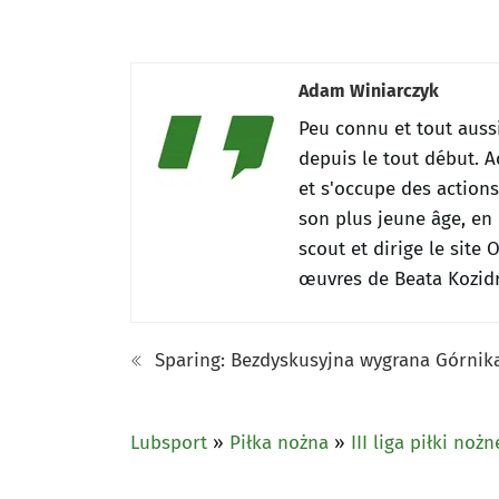
Adam Winiarczyk
Peu connu et tout auss
depuis le tout début.
A
et s'occupe des action
son plus jeune âge, en 
scout et dirige le site
œuvres de Beata Kozidr
Sparing: Bezdyskusyjna wygrana Górnik
Lubsport
»
Piłka nożna
»
III liga piłki nożn