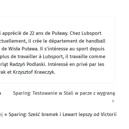
i apprécié de 22 ans de Puławy.
Chez Lubsport
ctuellement, il crée le département de handball
s de Wisła Puława.
Il s'intéresse au sport depuis
plus de travailler à Lubsport, il travaille comme
 Orląt Radzyń Podlaski.
Intéressé en privé par les
ak et Krzysztof Krawczyk.
a
Sparing: Testowanie w Stali w parze z wygraną
ej
»
Sparing: Sześć bramek i Lewart lepszy od Victorii