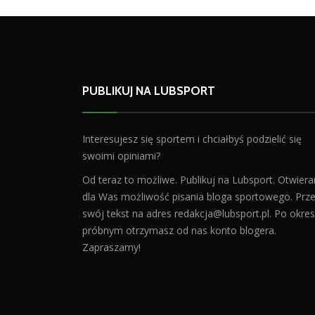
PUBLIKUJ NA LUBSPORT
Interesujesz się sportem i chciałbyś podzielić się
swoimi opiniami?
Od teraz to możliwe. Publikuj na Lubsport. Otwier
dla Was możliwość pisania bloga sportowego. Prześ
swój tekst na adres
redakcja@lubsport.pl
. Po okres
próbnym otrzymasz od nas konto blogera.
Zapraszamy!