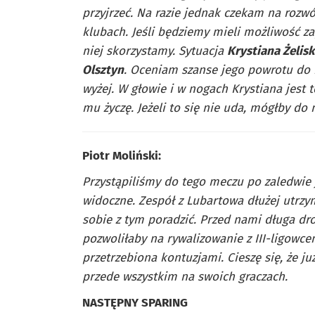
przyjrzeć. Na razie jednak czekam na rozwój
klubach. Jeśli będziemy mieli możliwość z
niej skorzystamy. Sytuacja
Krystiana Żelis
Olsztyn
. Oceniam szanse jego powrotu do n
wyżej. W głowie i w nogach Krystiana jest to
mu życzę. Jeżeli to się nie uda, mógłby do
Piotr Moliński:
Przystąpiliśmy do tego meczu po zaledwie 
widoczne. Zespół z Lubartowa dłużej utrzym
sobie z tym poradzić. Przed nami długa dr
pozwoliłaby na rywalizowanie z III-ligow
przetrzebiona kontuzjami. Cieszę się, że j
przede wszystkim na swoich graczach.
NASTĘPNY SPARING