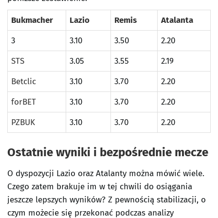
Bukmacher
Lazio
Remis
Atalanta
3
3.10
3.50
2.20
STS
3.05
3.55
2.19
Betclic
3.10
3.70
2.20
forBET
3.10
3.70
2.20
PZBUK
3.10
3.70
2.20
Ostatnie wyniki i bezpośrednie mecze
O dyspozycji Lazio oraz Atalanty można mówić wiele.
Czego zatem brakuje im w tej chwili do osiągania
jeszcze lepszych wyników? Z pewnością stabilizacji, o
czym możecie się przekonać podczas analizy