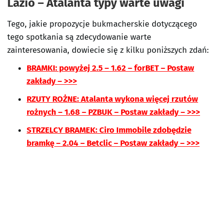
Lazio – Atalanta typy warte uwagi
Tego, jakie propozycje bukmacherskie dotyczącego
tego spotkania są zdecydowanie warte
zainteresowania, dowiecie się z kilku poniższych zdań:
BRAMKI: powyżej 2.5 – 1.62 – forBET – Postaw
zakłady – >>>
RZUTY ROŻNE: Atalanta wykona więcej rzutów
rożnych – 1.68 – PZBUK – Postaw zakłady – >>>
STRZELCY BRAMEK: Ciro Immobile zdobędzie
bramkę – 2.04 – Betclic – Postaw zakłady – >>>