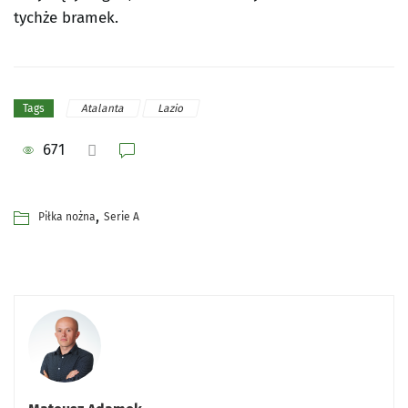
tychże bramek.
Atalanta
Lazio
Tags
671
,
Piłka nożna
Serie A