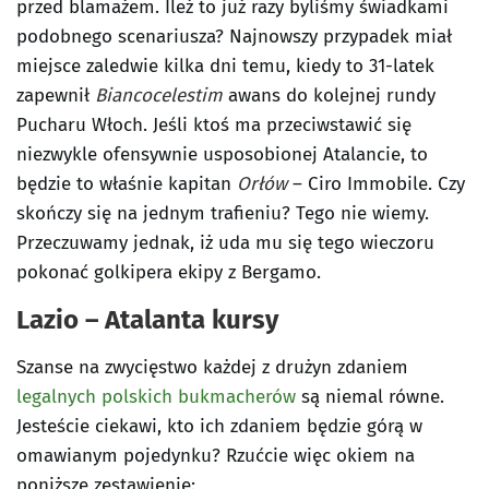
przed blamażem. Ileż to już razy byliśmy świadkami
podobnego scenariusza? Najnowszy przypadek miał
miejsce zaledwie kilka dni temu, kiedy to 31-latek
zapewnił
Biancocelestim
awans do kolejnej rundy
Pucharu Włoch. Jeśli ktoś ma przeciwstawić się
niezwykle ofensywnie usposobionej Atalancie, to
będzie to właśnie kapitan
Orłów
– Ciro Immobile. Czy
skończy się na jednym trafieniu? Tego nie wiemy.
Przeczuwamy jednak, iż uda mu się tego wieczoru
pokonać golkipera ekipy z Bergamo.
Lazio – Atalanta kursy
Szanse na zwycięstwo każdej z drużyn zdaniem
legalnych polskich bukmacherów
są niemal równe.
Jesteście ciekawi, kto ich zdaniem będzie górą w
omawianym pojedynku? Rzućcie więc okiem na
poniższe zestawienie: