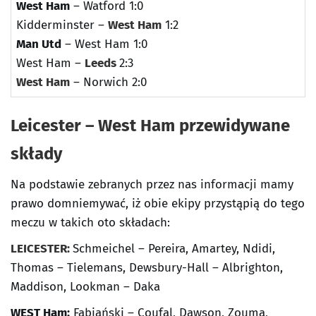
West Ham
– Watford 1:0
Kidderminster –
West Ham
1:2
Man Utd
– West Ham 1:0
West Ham –
Leeds
2:3
West Ham
– Norwich 2:0
Leicester – West Ham przewidywane
składy
Na podstawie zebranych przez nas informacji mamy
prawo domniemywać, iż obie ekipy przystąpią do tego
meczu w takich oto składach:
LEICESTER:
Schmeichel – Pereira, Amartey, Ndidi,
Thomas – Tielemans, Dewsbury-Hall – Albrighton,
Maddison, Lookman – Daka
WEST Ham:
Fabiański – Coufal, Dawson, Zouma,