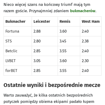
Nieco więcej szans na końcowy triumf mają tym
razem goście. Przynajmniej zdaniem
bukmacherów
.
Bukmacher
Leicester
Remis
West Ham
Fortuna
2.88
3.60
2.40
STS
2.80
3.45
2.38
Betclic
2.85
3.55
2.40
LVBET
3.05
3.60
2.30
forBET
2.85
3.55
2.40
Ostatnie wyniki i bezpośrednie mecze
Warto zauważyć, że kilka ostatnich bezpośrednich
potyczek pomiędzy obiema ekipami padało łupem