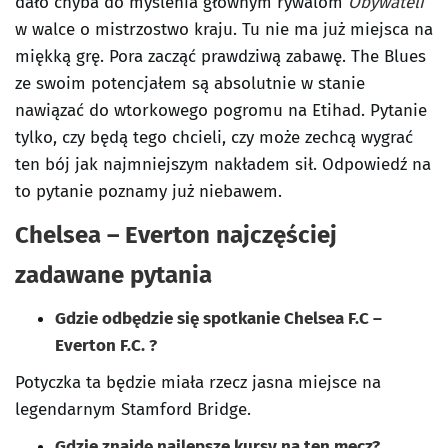
dało chyba do myślenia głównym rywalom
Obywateli
w walce o mistrzostwo kraju. Tu nie ma już miejsca na
miękką grę. Pora zacząć prawdziwą zabawę. The Blues
ze swoim potencjałem są absolutnie w stanie
nawiązać do wtorkowego pogromu na Etihad. Pytanie
tylko, czy będą tego chcieli, czy może zechcą wygrać
ten bój jak najmniejszym nakładem sił. Odpowiedź na
to pytanie poznamy już niebawem.
Chelsea – Everton najczęściej
zadawane pytania
Gdzie odbędzie się spotkanie Chelsea F.C –
Everton F.C. ?
Potyczka ta będzie miała rzecz jasna miejsce na
legendarnym Stamford Bridge.
Gdzie znajdę najlepsze kursy na ten mecz?