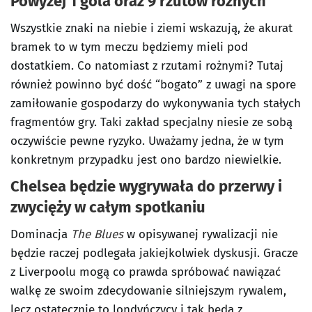
Powyżej 1 gola oraz 9 rzutów rożnych
Wszystkie znaki na niebie i ziemi wskazują, że akurat
bramek to w tym meczu będziemy mieli pod
dostatkiem. Co natomiast z rzutami rożnymi? Tutaj
również powinno być dość “bogato” z uwagi na spore
zamiłowanie gospodarzy do wykonywania tych stałych
fragmentów gry. Taki zakład specjalny niesie ze sobą
oczywiście pewne ryzyko. Uważamy jedna, że w tym
konkretnym przypadku jest ono bardzo niewielkie.
Chelsea będzie wygrywała do przerwy i
zwycięży w całym spotkaniu
Dominacja
The Blues
w opisywanej rywalizacji nie
będzie raczej podlegała jakiejkolwiek dyskusji. Gracze
z Liverpoolu mogą co prawda spróbować nawiązać
walkę ze swoim zdecydowanie silniejszym rywalem,
lecz ostatecznie to londyńczycy i tak będą z