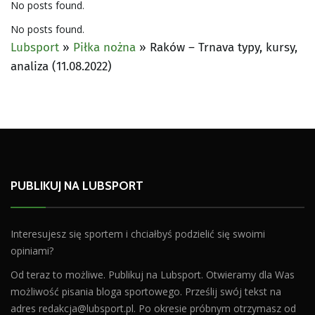
No posts found.
No posts found.
Lubsport
»
Piłka nożna
»
Raków – Trnava typy, kursy,
analiza (11.08.2022)
PUBLIKUJ NA LUBSPORT
Interesujesz się sportem i chciałbyś podzielić się swoimi
opiniami?
Od teraz to możliwe. Publikuj na Lubsport. Otwieramy dla Was
możliwość pisania bloga sportowego. Prześlij swój tekst na
adres
redakcja@lubsport.pl
. Po okresie próbnym otrzymasz od