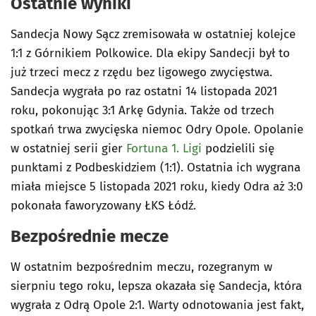
Ostatnie wyniki
Sandecja Nowy Sącz zremisowała w ostatniej kolejce
1:1 z Górnikiem Polkowice. Dla ekipy Sandecji był to
już trzeci mecz z rzędu bez ligowego zwycięstwa.
Sandecja wygrała po raz ostatni 14 listopada 2021
roku, pokonując 3:1 Arkę Gdynia. Także od trzech
spotkań trwa zwycięska niemoc Odry Opole. Opolanie
w ostatniej serii gier
Fortuna 1. Ligi
podzielili się
punktami z Podbeskidziem (1:1). Ostatnia ich wygrana
miała miejsce 5 listopada 2021 roku, kiedy Odra aż 3:0
pokonała faworyzowany ŁKS Łódź.
Bezpośrednie mecze
W ostatnim bezpośrednim meczu, rozegranym w
sierpniu tego roku, lepsza okazała się Sandecja, która
wygrała z Odrą Opole 2:1. Warty odnotowania jest fakt,