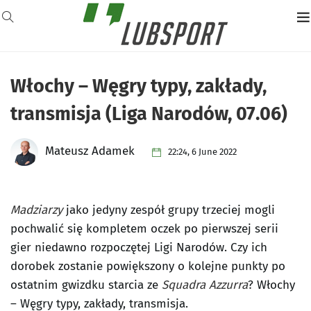
Włochy – Węgry typy, zakłady,
transmisja (Liga Narodów, 07.06)
Mateusz Adamek
22:24, 6 June 2022
Madziarzy
jako jedyny zespół grupy trzeciej mogli
pochwalić się kompletem oczek po pierwszej serii
gier niedawno rozpoczętej Ligi Narodów. Czy ich
dorobek zostanie powiększony o kolejne punkty po
ostatnim gwizdku starcia ze
Squadra Azzurra
? Włochy
– Węgry typy, zakłady, transmisja.