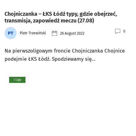
Chojniczanka – ŁKS Łódź typy, gdzie obejrzeć,
transmisja, zapowiedź meczu (27.08)
0
Piotr Trzewiński
26 August 2022
Na pierwszoligowym froncie Chojniczanka Chojnice
podejmie ŁKS Łódź. Spodziewamy się…
I Liga