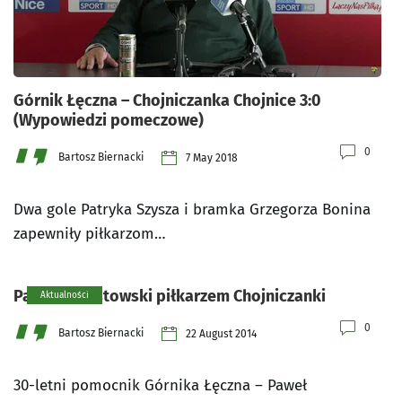
Górnik Łęczna – Chojniczanka Chojnice 3:0
(Wypowiedzi pomeczowe)
0
Bartosz Biernacki
7 May 2018
Dwa gole Patryka Szysza i bramka Grzegorza Bonina
zapewniły piłkarzom…
Paweł Zawistowski piłkarzem Chojniczanki
Aktualności
0
Bartosz Biernacki
22 August 2014
30-letni pomocnik Górnika Łęczna – Paweł