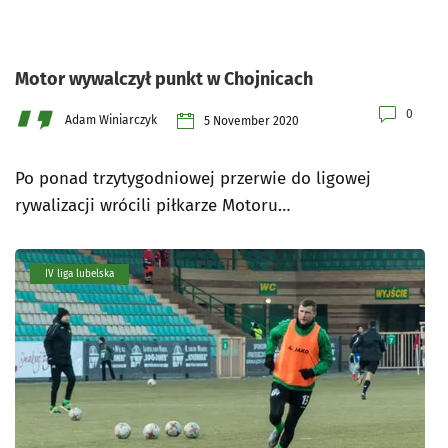
Motor wywalczył punkt w Chojnicach
0
Adam Winiarczyk
5 November 2020
Po ponad trzytygodniowej przerwie do ligowej
rywalizacji wrócili piłkarze Motoru…
IV liga lubelska