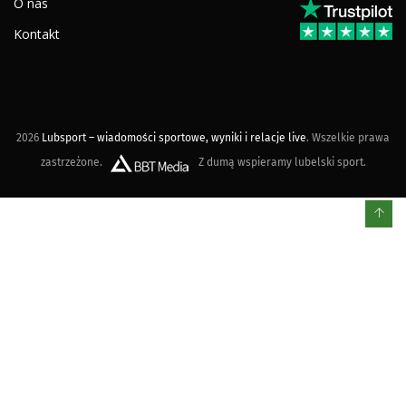
O nas
Kontakt
2026
Lubsport – wiadomości sportowe, wyniki i relacje live
. Wszelkie prawa
zastrzeżone.
Z dumą wspieramy lubelski sport.