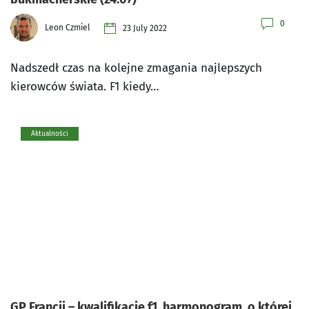
0
Leon Czmiel
23 July 2022
Nadszedł czas na kolejne zmagania najlepszych
kierowców świata. F1 kiedy…
Aktualności
GP Francji – kwalifikacje f1, harmonogram, o której