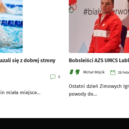
ali się z dobrej strony
Bobsleiści AZS UMCS Lubli
Michał Wójcik
26 Feb
0
Ostatni dzień Zimowych Igr
lin miała miejsce…
powody do…