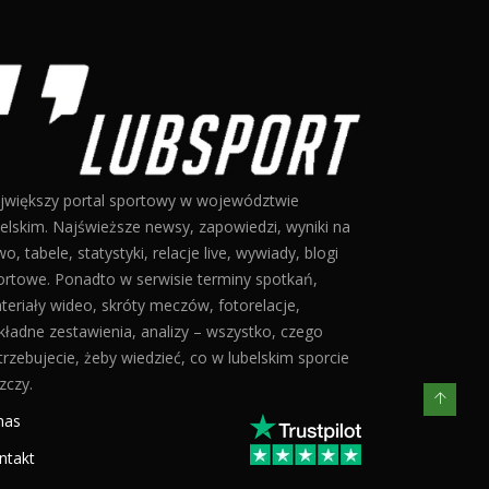
jwiększy portal sportowy w województwie
belskim. Najświeższe newsy, zapowiedzi, wyniki na
o, tabele, statystyki, relacje live, wywiady, blogi
ortowe. Ponadto w serwisie terminy spotkań,
teriały wideo, skróty meczów, fotorelacje,
kładne zestawienia, analizy – wszystko, czego
trzebujecie, żeby wiedzieć, co w lubelskim sporcie
zczy.
nas
ntakt