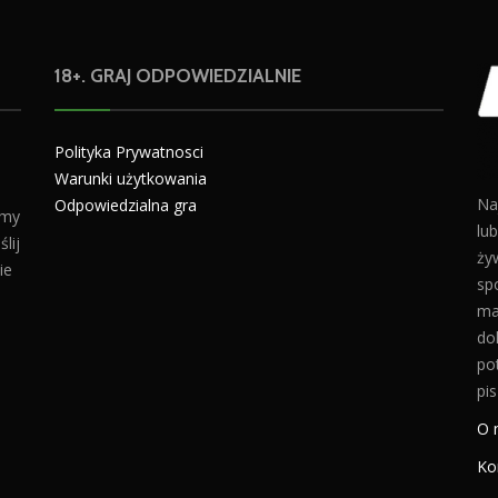
18+. GRAJ ODPOWIEDZIALNIE
Polityka Prywatnosci
Warunki użytkowania
Na
Odpowiedzialna gra
amy
lu
lij
żyw
ie
sp
ma
do
po
pis
O 
Ko