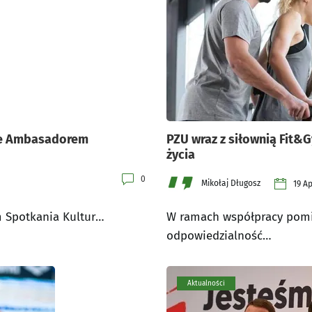
ie Ambasadorem
PZU wraz z siłownią Fit&
życia
0
Mikołaj Długosz
19 Ap
um Spotkania Kultur…
W ramach współpracy pomi
odpowiedzialność…
Aktualności