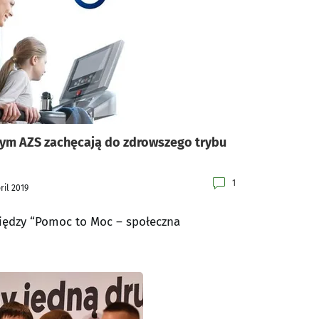
Gym AZS zachęcają do zdrowszego trybu
1
ril 2019
ędzy “Pomoc to Moc – społeczna