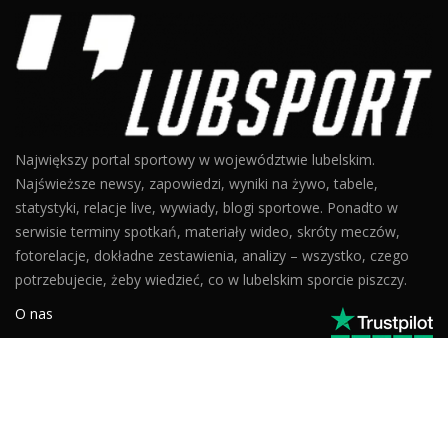
Największy portal sportowy w województwie lubelskim.
Najświeższe newsy, zapowiedzi, wyniki na żywo, tabele,
statystyki, relacje live, wywiady, blogi sportowe. Ponadto w
serwisie terminy spotkań, materiały wideo, skróty meczów,
fotorelacje, dokładne zestawienia, analizy – wszystko, czego
potrzebujecie, żeby wiedzieć, co w lubelskim sporcie piszczy.
O nas
Kontakt