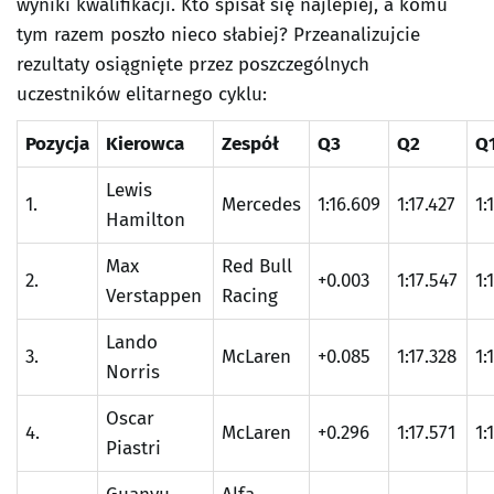
wyniki kwalifikacji. Kto spisał się najlepiej, a komu
tym razem poszło nieco słabiej? Przeanalizujcie
rezultaty osiągnięte przez poszczególnych
uczestników elitarnego cyklu:
Pozycja
Kierowca
Zespół
Q3
Q2
Q
Lewis
1.
Mercedes
1:16.609
1:17.427
1:
Hamilton
Max
Red Bull
2.
+0.003
1:17.547
1:
Verstappen
Racing
Lando
3.
McLaren
+0.085
1:17.328
1:
Norris
Oscar
4.
McLaren
+0.296
1:17.571
1:
Piastri