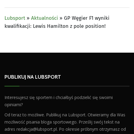
Lubsport
»
Aktualności
»
GP Węgier F1 wyniki
kwalifikacji: Lewis Hamilton z pole position!
PUBLIKUJ NA LUBSPORT
Interesujesz się sportem i chciałbyś podzielić się swoimi
opiniami?
Od teraz to możliwe. Publikuj na Lubsport. Otwieramy dla Was
możliwość pisania bloga sportowego. Prześlij swój tekst na
adres
redakcja@lubsport.pl
. Po okresie próbnym otrzymasz od