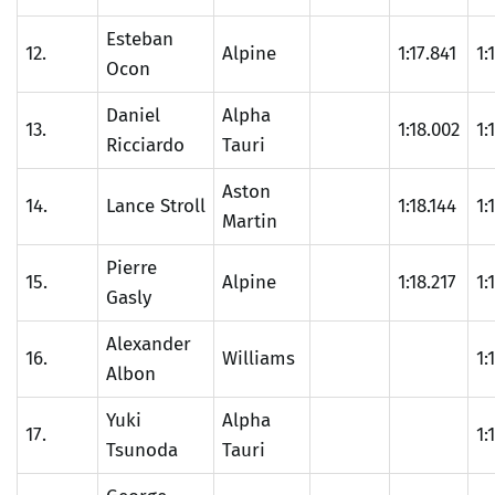
Esteban
12.
Alpine
1:17.841
1:
Ocon
Daniel
Alpha
13.
1:18.002
1:
Ricciardo
Tauri
Aston
14.
Lance Stroll
1:18.144
1:
Martin
Pierre
15.
Alpine
1:18.217
1:
Gasly
Alexander
16.
Williams
1:
Albon
Yuki
Alpha
17.
1:
Tsunoda
Tauri