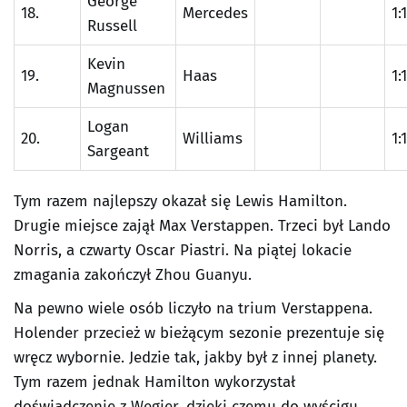
George
18.
Mercedes
1:
Russell
Kevin
19.
Haas
1:
Magnussen
Logan
20.
Williams
1:
Sargeant
Tym razem najlepszy okazał się Lewis Hamilton.
Drugie miejsce zajął Max Verstappen. Trzeci był Lando
Norris, a czwarty Oscar Piastri. Na piątej lokacie
zmagania zakończył Zhou Guanyu.
Na pewno wiele osób liczyło na trium Verstappena.
Holender przecież w bieżącym sezonie prezentuje się
wręcz wybornie. Jedzie tak, jakby był z innej planety.
Tym razem jednak Hamilton wykorzystał
doświadczenie z Węgier, dzięki czemu do wyścigu