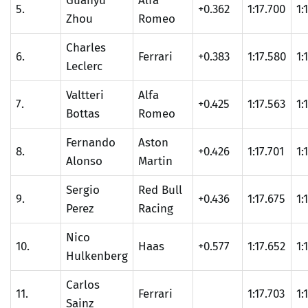
Guanyu
Alfa
5.
+0.362
1:17.700
1:
Zhou
Romeo
Charles
6.
Ferrari
+0.383
1:17.580
1:
Leclerc
Valtteri
Alfa
7.
+0.425
1:17.563
1:
Bottas
Romeo
Fernando
Aston
8.
+0.426
1:17.701
1:
Alonso
Martin
Sergio
Red Bull
9.
+0.436
1:17.675
1:
Perez
Racing
Nico
10.
Haas
+0.577
1:17.652
1:
Hulkenberg
Carlos
11.
Ferrari
1:17.703
1:
Sainz