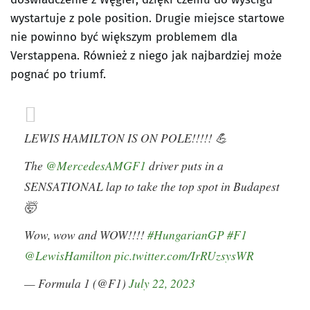
wystartuje z pole position. Drugie miejsce startowe
nie powinno być większym problemem dla
Verstappena. Również z niego jak najbardziej może
pognać po triumf.
LEWIS HAMILTON IS ON POLE!!!!! 💪
The
@MercedesAMGF1
driver puts in a
SENSATIONAL lap to take the top spot in Budapest
🤯
Wow, wow and WOW!!!!
#HungarianGP
#F1
@LewisHamilton
pic.twitter.com/IrRUzsysWR
— Formula 1 (@F1)
July 22, 2023