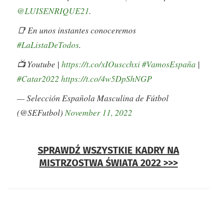
@LUISENRIQUE21
.
📑 En unos instantes conoceremos
#LaListaDeTodos
.
📺 Youtube |
https://t.co/xIOuscchxi
#VamosEspaña
|
#Catar2022
https://t.co/4w5DpShNGP
— Selección Española Masculina de Fútbol
(@SEFutbol)
November 11, 2022
SPRAWDŹ WSZYSTKIE KADRY NA
MISTRZOSTWA ŚWIATA 2022 >>>