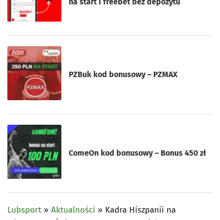
na start i freebet bez depozytu
PZBuk kod bonusowy – PZMAX
ComeOn kod bonusowy – Bonus 450 zł
Lubsport
»
Aktualności
»
Kadra Hiszpanii na